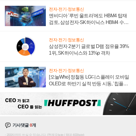
전자·전기·정보통신
엔비디아 '루빈 울트라'에도 HBM4 탑재
검토, 삼성전자·SK하이닉스 HBM4 수율
에 주도권 갈린다
전자·전기·정보통신
삼성전자 2분기 글로벌 D램 점유율 39%
1위, SK하이닉스와 13%p 격차
전자·전기·정보통신
[오늘Who] 정철동 LG디스플레이 모바일
OLED로 하반기 실적 반등 시동, '칩플레
이션'에 가격 인하 압박은 부담
기사댓글
0
개
200자까지 쓰실 수 있습니다. (현재 0 byte / 최대 400byte)