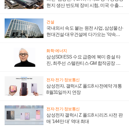
현지 생산 반도체 장비 시험, 미국 수출통
제 대비"
건설
국내외서 속도 붙는 원전 사업, 삼성물산·
현대건설·대우건설에 다가오는 '약속의
시간'
화학·에너지
삼성SDI ESS 수요 급증에 북미 증설 타
진, 최주선 스텔란티스·GM 합작공장 건
설 재추진하나
전자·전기·정보통신
삼성전자, 갤럭시Z 폴드8 사전예약 개통
8월31일까지 연장
전자·전기·정보통신
삼성전자 갤럭시 Z 폴드8 시리즈 사전 판
매 '144만 대' 역대 최대