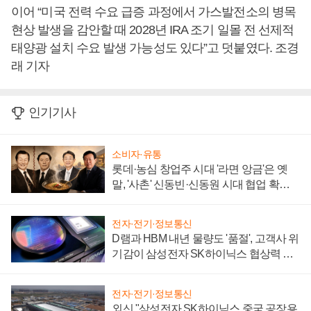
이어 “미국 전력 수요 급증 과정에서 가스발전소의 병목
현상 발생을 감안할 때 2028년 IRA 조기 일몰 전 선제적
태양광 설치 수요 발생 가능성도 있다”고 덧붙였다. 조경
래 기자
인기기사
소비자·유통
롯데·농심 창업주 시대 '라면 앙금'은 옛
말, '사촌' 신동빈·신동원 시대 협업 확대
일로
전자·전기·정보통신
D램과 HBM 내년 물량도 '품절', 고객사 위
기감이 삼성전자 SK하이닉스 협상력 더
키워
전자·전기·정보통신
외신 "삼성전자 SK하이닉스 중국 공장용