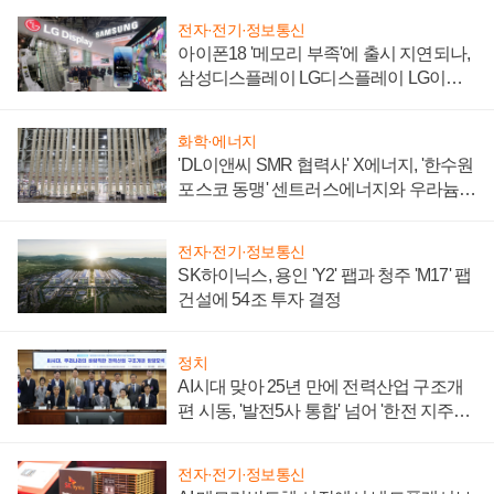
전자·전기·정보통신
아이폰18 '메모리 부족'에 출시 지연되나,
삼성디스플레이 LG디스플레이 LG이노
텍 '탈애플' 수익 다각화 속도
화학·에너지
'DL이앤씨 SMR 협력사' X에너지, '한수원
포스코 동맹' 센트러스에너지와 우라늄
계약 체결
전자·전기·정보통신
SK하이닉스, 용인 'Y2' 팹과 청주 'M17' 팹
건설에 54조 투자 결정
정치
AI시대 맞아 25년 만에 전력산업 구조개
편 시동, '발전5사 통합' 넘어 '한전 지주사'
재편론도
전자·전기·정보통신