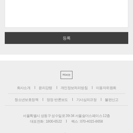
PC버전
회사소개
윤리강령
개인정보처리방침
이용자위원회
청소년보호정책
정정·반론보도
기사심의규정
불편신고
서울특별시 성동구 성수일로 39-34 서울숲더스페이스 12층
대표전화 : 1800-6522
팩스 : 070-4015-8658