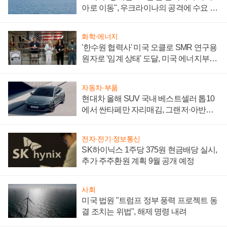
아로 이동", 우크라이나의 공격에 수요 늘
어
화학·에너지
'한수원 협력사' 미국 오클로 SMR 연구용
원자로 '임계 상태' 도달, 미국 에너지부
"중요한 이정표"
자동차·부품
현대차 올해 SUV 국내 베스트셀러 톱10
에서 싼타페만 자리매김, 그랜저·아반떼
'세단 쌍끌이'로 내수 방어
전자·전기·정보통신
SK하이닉스 1주당 375원 현금배당 실시,
추가 주주환원 계획 9월 공개 예정
사회
미국 법원 "트럼프 정부 풍력 프로젝트 동
결 조치는 위법", 해제 명령 내려