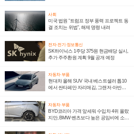
어
사회
미국 법원 "트럼프 정부 풍력 프로젝트 동
결 조치는 위법", 해제 명령 내려
전자·전기·정보통신
SK하이닉스 1주당 375원 현금배당 실시,
추가 주주환원 계획 9월 공개 예정
자동차·부품
현대차 올해 SUV 국내 베스트셀러 톱10
에서 싼타페만 자리매김, 그랜저·아반떼
'세단 쌍끌이'로 내수 방어
자동차·부품
BYD코리아 가격 앞세워 수입차 4위 올랐
지만, BMW·벤츠보다 높은 공임비에 소비
자 불만 폭발