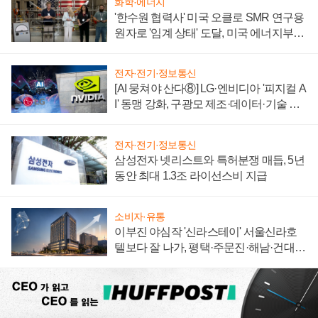
화학·에너지
'한수원 협력사' 미국 오클로 SMR 연구용
원자로 '임계 상태' 도달, 미국 에너지부
"중요한 이정표"
전자·전기·정보통신
[AI 뭉쳐야 산다⑧] LG·엔비디아 '피지컬 A
I' 동맹 강화, 구광모 제조·데이터·기술 결
집해 종합 로보틱스 기업으로
전자·전기·정보통신
삼성전자 넷리스트와 특허분쟁 매듭, 5년
동안 최대 1.3조 라이선스비 지급
소비자·유통
이부진 야심작 '신라스테이' 서울신라호
텔보다 잘 나가, 평택·주문진·해남·건대로
성장판 더 넓힌다