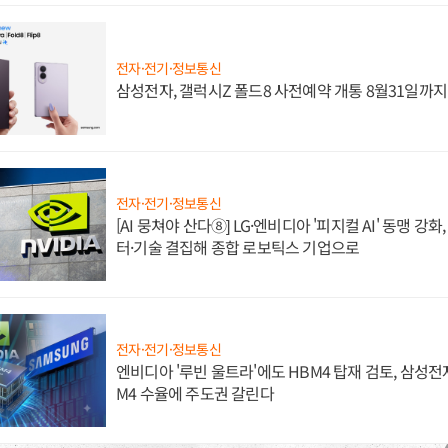
전자·전기·정보통신
삼성전자, 갤럭시Z 폴드8 사전예약 개통 8월31일까
전자·전기·정보통신
[AI 뭉쳐야 산다⑧] LG·엔비디아 '피지컬 AI' 동맹 강
터·기술 결집해 종합 로보틱스 기업으로
전자·전기·정보통신
엔비디아 '루빈 울트라'에도 HBM4 탑재 검토, 삼성전
M4 수율에 주도권 갈린다