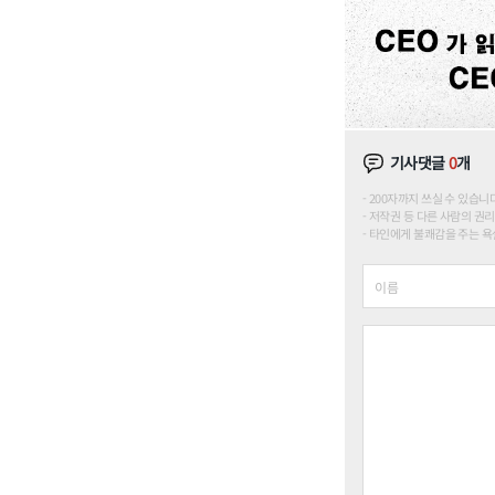
기사댓글
0
개
200자까지 쓰실 수 있습니다. (
저작권 등 다른 사람의 권리
타인에게 불쾌감을 주는 욕설