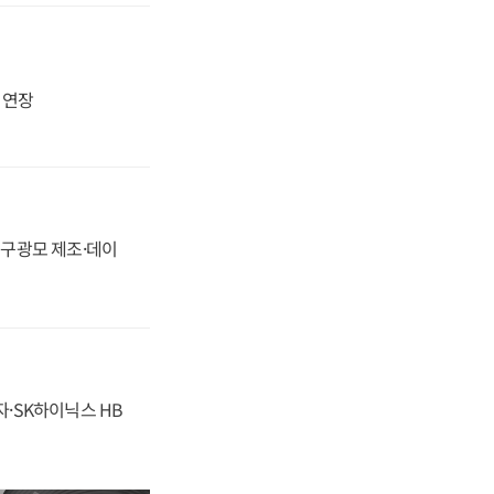
지 연장
화, 구광모 제조·데이
자·SK하이닉스 HB