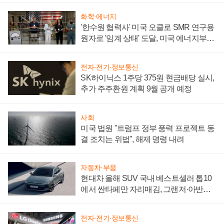
화학·에너지
'한수원 협력사' 미국 오클로 SMR 연구용
원자로 '임계 상태' 도달, 미국 에너지부
"중요한 이정표"
전자·전기·정보통신
SK하이닉스 1주당 375원 현금배당 실시,
추가 주주환원 계획 9월 공개 예정
사회
미국 법원 "트럼프 정부 풍력 프로젝트 동
결 조치는 위법", 해제 명령 내려
자동차·부품
현대차 올해 SUV 국내 베스트셀러 톱10
에서 싼타페만 자리매김, 그랜저·아반떼
'세단 쌍끌이'로 내수 방어
전자·전기·정보통신