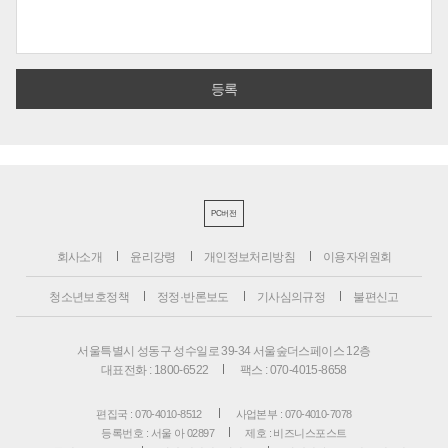
PC버전
회사소개
윤리강령
개인정보처리방침
이용자위원회
청소년보호정책
정정·반론보도
기사심의규정
불편신고
서울특별시 성동구 성수일로 39-34 서울숲더스페이스 12층
대표전화 : 1800-6522
팩스 : 070-4015-8658
편집국 : 070-4010-8512
사업본부 : 070-4010-7078
등록번호 : 서울 아 02897
제호 : 비즈니스포스트