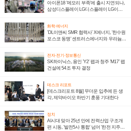
아이폰18 '메모리 부족'에 출시 지연되나,
삼성디스플레이 LG디스플레이 LG이노
텍 '탈애플' 수익 다각화 속도
화학·에너지
'DL이앤씨 SMR 협력사' X에너지, '한수원
포스코 동맹' 센트러스에너지와 우라늄
계약 체결
전자·전기·정보통신
SK하이닉스, 용인 'Y2' 팹과 청주 'M17' 팹
건설에 54조 투자 결정
데스크 리포트
[데스크리포트 8월] 무더운 입추에 든 생
각, 제약바이오 하반기 훈풍 기대한다
정치
AI시대 맞아 25년 만에 전력산업 구조개
편 시동, '발전5사 통합' 넘어 '한전 지주사'