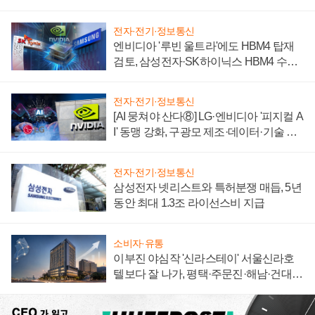
자 불만 폭발
전자·전기·정보통신
엔비디아 '루빈 울트라'에도 HBM4 탑재
검토, 삼성전자·SK하이닉스 HBM4 수율
에 주도권 갈린다
전자·전기·정보통신
[AI 뭉쳐야 산다⑧] LG·엔비디아 '피지컬 A
I' 동맹 강화, 구광모 제조·데이터·기술 결
집해 종합 로보틱스 기업으로
전자·전기·정보통신
삼성전자 넷리스트와 특허분쟁 매듭, 5년
동안 최대 1.3조 라이선스비 지급
소비자·유통
이부진 야심작 '신라스테이' 서울신라호
텔보다 잘 나가, 평택·주문진·해남·건대로
성장판 더 넓힌다