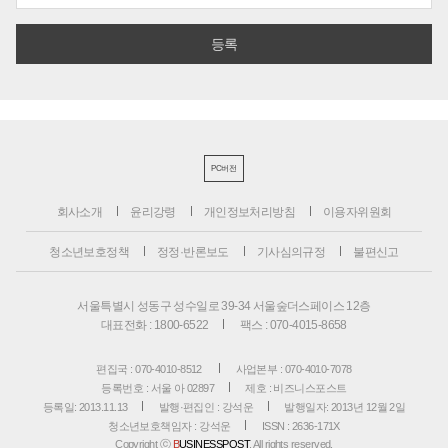
PC버전
회사소개
윤리강령
개인정보처리방침
이용자위원회
청소년보호정책
정정·반론보도
기사심의규정
불편신고
서울특별시 성동구 성수일로 39-34 서울숲더스페이스 12층
대표전화 : 1800-6522
팩스 : 070-4015-8658
편집국 : 070-4010-8512
사업본부 : 070-4010-7078
등록번호 : 서울 아 02897
제호 : 비즈니스포스트
등록일: 2013.11.13
발행·편집인 : 강석운
발행일자: 2013년 12월 2일
청소년보호책임자 : 강석운
ISSN : 2636-171X
Copyright ⓒ
B
USINESSPOST
. All rights reserved.