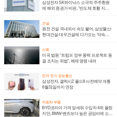
삼성전자 SK하이닉스 소극적 주주환원
에 해외 증권가 비판, "반도체 호황 지속
성 의문"
건설
원전 건설 국내외서 속도 붙어, 삼성물산·
현대건설·대우건설에 다가오는 '약속의
시간'
사회
미국 법원 "트럼프 정부 풍력 프로젝트 동
결 조치는 위법", 해제 명령 내려
전자·전기·정보통신
삼성전자, 갤럭시Z 폴드8 사전예약 개통
8월31일까지 연장
자동차·부품
BYD코리아 가격 앞세워 수입차 4위 올랐
지만, BMW·벤츠보다 높은 공임비에 소비