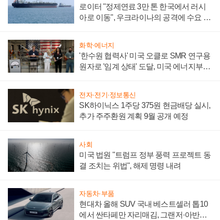
로이터 "정제연료 3만 톤 한국에서 러시
아로 이동", 우크라이나의 공격에 수요 늘
어
화학·에너지
'한수원 협력사' 미국 오클로 SMR 연구용
원자로 '임계 상태' 도달, 미국 에너지부
"중요한 이정표"
전자·전기·정보통신
SK하이닉스 1주당 375원 현금배당 실시,
추가 주주환원 계획 9월 공개 예정
사회
미국 법원 "트럼프 정부 풍력 프로젝트 동
결 조치는 위법", 해제 명령 내려
자동차·부품
현대차 올해 SUV 국내 베스트셀러 톱10
에서 싼타페만 자리매김, 그랜저·아반떼