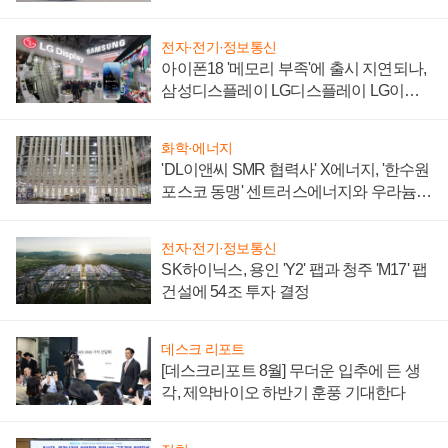
'세단 쌍끌이'로 내수 방어
전자·전기·정보통신
아이폰18 '메모리 부족'에 출시 지연되나,
삼성디스플레이 LG디스플레이 LG이노
텍 '탈애플' 수익 다각화 속도
화학·에너지
'DL이앤씨 SMR 협력사' X에너지, '한수원
포스코 동맹' 센트러스에너지와 우라늄
계약 체결
전자·전기·정보통신
SK하이닉스, 용인 'Y2' 팹과 청주 'M17' 팹
건설에 54조 투자 결정
데스크 리포트
[데스크리포트 8월] 무더운 입추에 든 생
각, 제약바이오 하반기 훈풍 기대한다