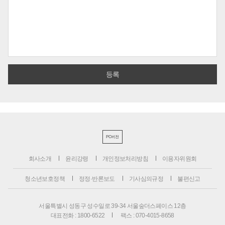
PC버전
회사소개
윤리강령
개인정보처리방침
이용자위원회
청소년보호정책
정정·반론보도
기사심의규정
불편신고
서울특별시 성동구 성수일로 39-34 서울숲더스페이스 12층
대표전화 : 1800-6522
팩스 : 070-4015-8658