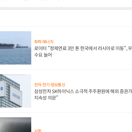
화학·에너지
로이터 "정제연료 3만 톤 한국에서 러시아로 이동",
수요 늘어
전자·전기·정보통신
삼성전자 SK하이닉스 소극적 주주환원에 해외 증권가 
지속성 의문"
사회