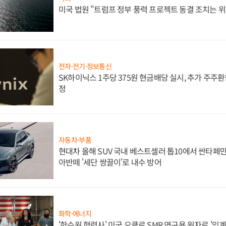
미국 법원 "트럼프 정부 풍력 프로젝트 동결 조치는 위
전자·전기·정보통신
SK하이닉스 1주당 375원 현금배당 실시, 추가 주주환
정
자동차·부품
현대차 올해 SUV 국내 베스트셀러 톱10에서 싼타페만
아반떼 '세단 쌍끌이'로 내수 방어
화학·에너지
'한수원 협력사' 미국 오클로 SMR 연구용 원자로 '임계 