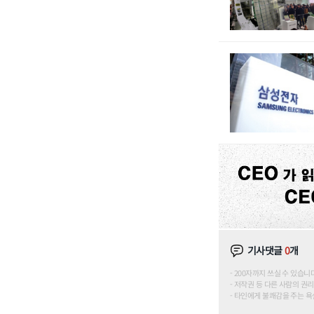
기사댓글
0
개
200자까지 쓰실 수 있습니다. (
저작권 등 다른 사람의 권리
타인에게 불쾌감을 주는 욕설