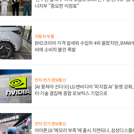
너지부 "중요한 이정표"
자동차·부품
BYD코리아 가격 앞세워 수입차 4위 올랐지만, BMW
비에 소비자 불만 폭발
전자·전기·정보통신
[AI 뭉쳐야 산다⑧] LG·엔비디아 '피지컬 AI' 동맹 강
터·기술 결집해 종합 로보틱스 기업으로
전자·전기·정보통신
아이폰18 '메모리 부족'에 출시 지연되나, 삼성디스