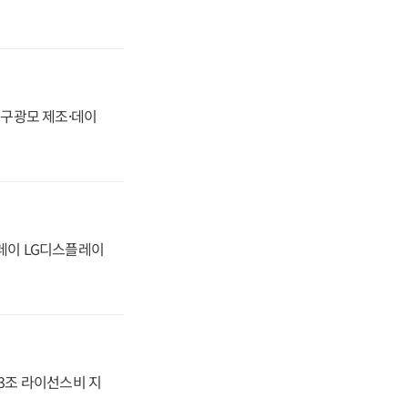
화, 구광모 제조·데이
플레이 LG디스플레이
.3조 라이선스비 지