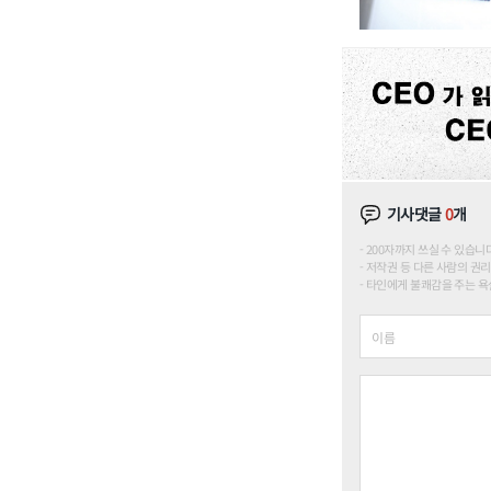
기사댓글
0
개
200자까지 쓰실 수 있습니다. (
저작권 등 다른 사람의 권리
타인에게 불쾌감을 주는 욕설