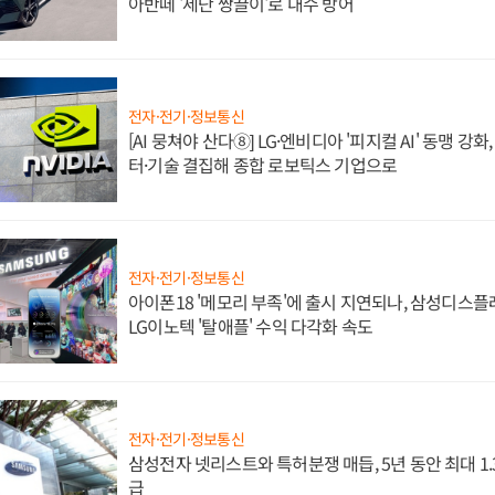
아반떼 '세단 쌍끌이'로 내수 방어
전자·전기·정보통신
[AI 뭉쳐야 산다⑧] LG·엔비디아 '피지컬 AI' 동맹 강
터·기술 결집해 종합 로보틱스 기업으로
전자·전기·정보통신
아이폰18 '메모리 부족'에 출시 지연되나, 삼성디스
LG이노텍 '탈애플' 수익 다각화 속도
전자·전기·정보통신
삼성전자 넷리스트와 특허분쟁 매듭, 5년 동안 최대 1
급