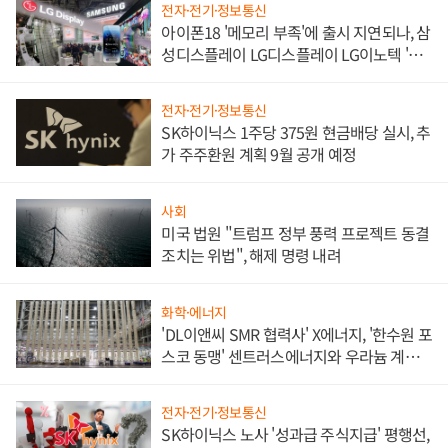
전자·전기·정보통신
아이폰18 '메모리 부족'에 출시 지연되나, 삼
성디스플레이 LG디스플레이 LG이노텍 '탈
애플' 수익 다각화 속도
전자·전기·정보통신
SK하이닉스 1주당 375원 현금배당 실시, 추
가 주주환원 계획 9월 공개 예정
사회
미국 법원 "트럼프 정부 풍력 프로젝트 동결
조치는 위법", 해제 명령 내려
화학·에너지
'DL이앤씨 SMR 협력사' X에너지, '한수원 포
스코 동맹' 센트러스에너지와 우라늄 계약
체결
전자·전기·정보통신
SK하이닉스 노사 '성과급 주식지급' 평행선,