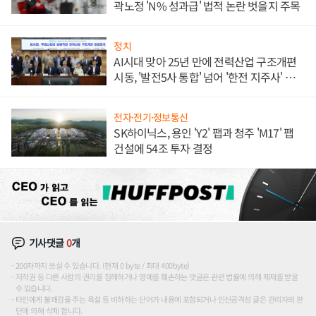
곽노정 'N% 성과급' 법적 논란 벗을지 주목
정치
AI시대 맞아 25년 만에 전력산업 구조개편
시동, '발전5사 통합' 넘어 '한전 지주사' 재편
론도
전자·전기·정보통신
SK하이닉스, 용인 'Y2' 팹과 청주 'M17' 팹
건설에 54조 투자 결정
기사댓글
0
개
200자까지 쓰실 수 있습니다. (현재 0 byte / 최대 400byte)
저작권 등 다른 사람의 권리를 침해하거나 명예를 훼손하는 댓글은 관련 법률에 의해 제재를 받을
수 있습니다.
타인에게 불쾌감을 주는 욕설 등 비하하는 단어가 내용에 포함되거나 인신공격성 글은 관리자의 판
단에 의해 삭제 합니다.