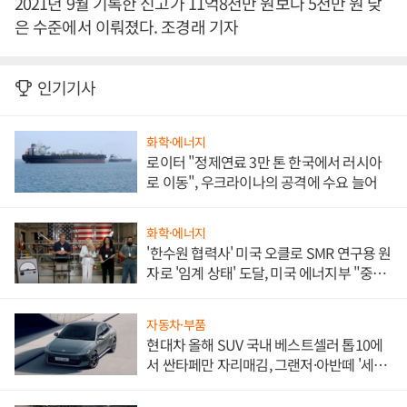
2021년 9월 기록한 신고가 11억8천만 원보다 5천만 원 낮
은 수준에서 이뤄졌다. 조경래 기자
인기기사
화학·에너지
로이터 "정제연료 3만 톤 한국에서 러시아
로 이동", 우크라이나의 공격에 수요 늘어
화학·에너지
'한수원 협력사' 미국 오클로 SMR 연구용 원
자로 '임계 상태' 도달, 미국 에너지부 "중요
한 이정표"
자동차·부품
현대차 올해 SUV 국내 베스트셀러 톱10에
서 싼타페만 자리매김, 그랜저·아반떼 '세단
쌍끌이'로 내수 방어