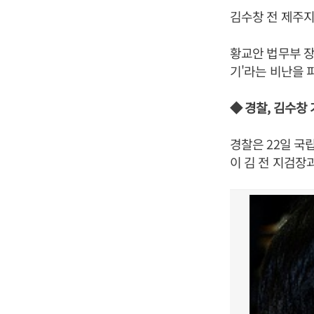
김수창 전 제주
황교안 법무부 장
기'라는 비난을 
◆ 경찰, 김수창
경찰은 22일 국
이 김 전 지검장