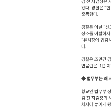
김 전 지검장은 
됐다. 경찰은 “
출동했다.
경찰은 이날 "신
장소를 이탈하자 
"유치장에 입감시
다.
경찰은 조만간 김
연음란은 '1년 이
◆ 법무부는 왜
황교안 법무부 장
김 전 지검장의 사
처지에 놓이게 됐