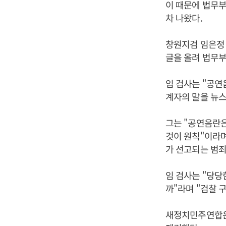
이 때문에 법무부
차 나왔다.
창원지검 임은정 
글을 올려 법무부
임 검사는 "공
계자의 말을 뉴스
그는 "공연음란
것이 원칙"이라며
가 선고되는 범죄
임 검사는 "당당
까"라며 "검찰 
새정치민주연합은