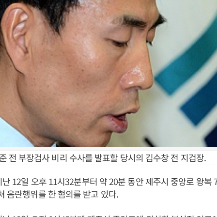
광준 전 부장검사 비리 수사를 발표할 당시의 김수창 전 지검장.
난 12일 오후 11시32분부터 약 20분 동안 제주시 중앙로 왕복
쳐 음란행위를 한 혐의를 받고 있다.