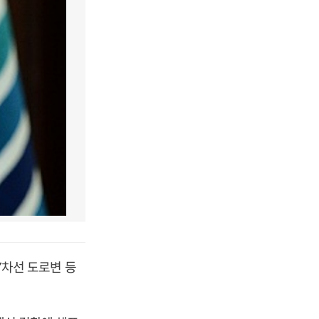
 7차선 도로변 등