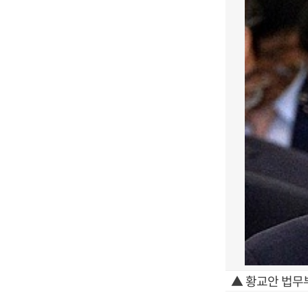
▲ 황교안 법무