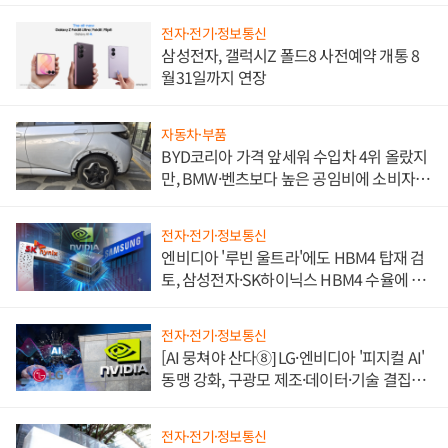
전자·전기·정보통신
삼성전자, 갤럭시Z 폴드8 사전예약 개통 8
월31일까지 연장
자동차·부품
BYD코리아 가격 앞세워 수입차 4위 올랐지
만, BMW·벤츠보다 높은 공임비에 소비자
불만 폭발
전자·전기·정보통신
엔비디아 '루빈 울트라'에도 HBM4 탑재 검
토, 삼성전자·SK하이닉스 HBM4 수율에 주
도권 갈린다
전자·전기·정보통신
[AI 뭉쳐야 산다⑧] LG·엔비디아 '피지컬 AI'
동맹 강화, 구광모 제조·데이터·기술 결집
해 종합 로보틱스 기업으로
전자·전기·정보통신