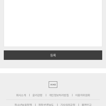
PC버전
회사소개
윤리강령
개인정보처리방침
이용자위원회
청소년보호정책
정정·반론보도
기사심의규정
불편신고