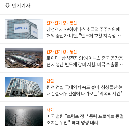
인기기사
전자·전기·정보통신
삼성전자 SK하이닉스 소극적 주주환원에
해외 증권가 비판, "반도체 호황 지속성 의
문"
전자·전기·정보통신
로이터 "삼성전자 SK하이닉스 중국 공장용
현지 생산 반도체 장비 시험, 미국 수출통제
대비"
건설
원전 건설 국내외서 속도 붙어, 삼성물산·현
대건설·대우건설에 다가오는 '약속의 시간'
사회
미국 법원 "트럼프 정부 풍력 프로젝트 동결
조치는 위법", 해제 명령 내려