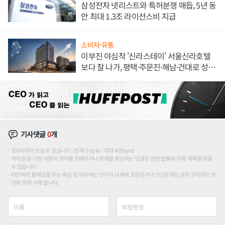
삼성전자 넷리스트와 특허분쟁 매듭, 5년 동
안 최대 1.3조 라이선스비 지급
소비자·유통
이부진 야심작 '신라스테이' 서울신라호텔
보다 잘 나가, 평택·주문진·해남·건대로 성
장판 더 넓힌다
기사댓글
0
개
200자까지 쓰실 수 있습니다. (현재 0 byte / 최대 400byte)
저작권 등 다른 사람의 권리를 침해하거나 명예를 훼손하는 댓글은 관련 법률에 의해 제재를 받을
수 있습니다.
타인에게 불쾌감을 주는 욕설 등 비하하는 단어가 내용에 포함되거나 인신공격성 글은 관리자의 판
단에 의해 삭제 합니다.