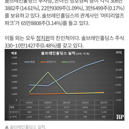
솔브레인홀딩스 부사장, 손녀인 정호경씨 등이 각각 306만
3882주(14.61%), 22만9309주(1.09%), 3만6499주(0.17%)
를 보유하고 있다. 솔브레인홀딩스의 관계사인 ‘머티리얼즈
파크’가 65만8808주(3.14%)를 들고 있다.
이들 외는 모두
정지완
의 친인척이다. 솔브레인홀딩스 주식
330~10만1427주(0.48%)를 갖고 있다.
▲ 솔브레인홀딩스 실적.