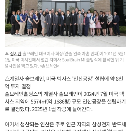
▲
정지완
솔브레인 대표이사 회장(앞줄 왼쪽 아홉 번째)이 2011년 5월1
1일 미국 미시간에서 열린 자회사 SoulBrain MI 출범식에 참석한 뒤 기
념사진을 찍고 있다. <솔브레인>
△계열사 솔브레인, 미국 텍사스 ‘인산공장’ 설립에 약 8천
억 투자 결정
솔브레인홀딩스의 계열사 솔브레인이 2024년 7월 미국 텍
사스 지역에 5574㎡(약 1686평) 규모 인산공장을 설립하기
로 결정했다. 2025년 1월 착공에 들어간다.
여기서 생산되는 인산은 주로 인근 지역의 삼성전자 반도체