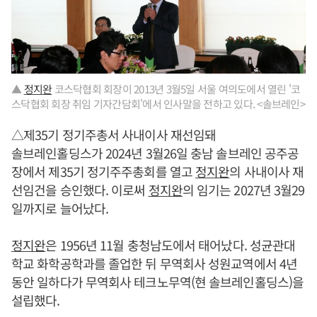
▲
정지완
코스닥협회 회장이 2013년 3월5일 서울 여의도에서 열린 '코
스닥협회 회장 취임 기자간담회'에서 인사말을 전하고 있다. <솔브레인>
△제35기 정기주총서 사내이사 재선임돼
솔브레인홀딩스가 2024년 3월26일 충남 솔브레인 공주공
장에서 제35기 정기주주총회를 열고
정지완
의 사내이사 재
선임건을 승인했다. 이로써
정지완
의 임기는 2027년 3월29
일까지로 늘어났다.
정지완
은 1956년 11월 충청남도에서 태어났다. 성균관대
학교 화학공학과를 졸업한 뒤 무역회사 성원교역에서 4년
동안 일하다가 무역회사 테크노무역(현 솔브레인홀딩스)을
설립했다.