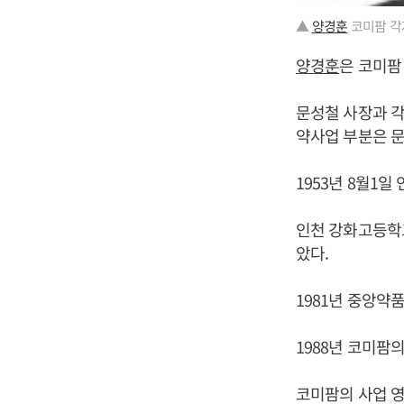
▲
양경훈
코미팜 각
양경훈
은 코미팜
문성철 사장과 
약사업 부분은 문
1953년 8월1일
인천 강화고등학
았다.
1981년 중앙약
1988년 코미팜
코미팜의 사업 