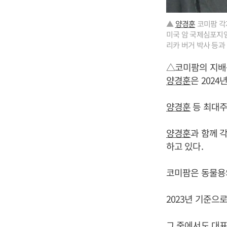
▲
양경훈
코미팜 각자
미국 암 국제심포지엄
리카 버거 박사 등과
△코미팜의 지배
양경훈
은 2024
양경훈
등 최대주
양경훈
과 함께 
하고 있다.
코미팜은 동물용
2023년 기준으로
그 중에서도 대표 