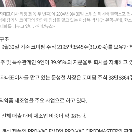
대표이사 회장(왼쪽 두 번째)이 2004년 9월30일 스위스 제네바 팔렉스포 전
에 참가해 코미팜의 항암제 임상을 맡고 있는 이상복 박사(맨 왼쪽부터), 한스
 대화를 나누고 있다. <연합뉴스>
구조
년 9월30일 기준 코미팜 주식 2195만3545주(31.09%)를 보유한
주 및 특수관계인 9인이 39.95%의 지분율로 회사를 지배하고 
각자대표이사를 맡고 있는 문성철 사장은 코미팜 주식 38만6864주(
의약품 제조업을 주요 사업으로 하고 있다.
 전체 매출 대비 제조업 비중이 약 98%다.
백신 제품인 PRO-VAC FMD와 PRO-VAC CIRCOMASTER의 