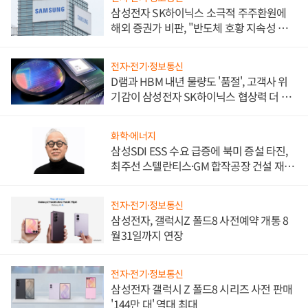
삼성전자 SK하이닉스 소극적 주주환원에
해외 증권가 비판, "반도체 호황 지속성 의
문"
전자·전기·정보통신
D램과 HBM 내년 물량도 '품절', 고객사 위
기감이 삼성전자 SK하이닉스 협상력 더 키
워
화학·에너지
삼성SDI ESS 수요 급증에 북미 증설 타진,
최주선 스텔란티스·GM 합작공장 건설 재추
진하나
전자·전기·정보통신
삼성전자, 갤럭시Z 폴드8 사전예약 개통 8
월31일까지 연장
전자·전기·정보통신
삼성전자 갤럭시 Z 폴드8 시리즈 사전 판매
'144만 대' 역대 최대