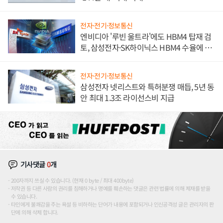
전자·전기·정보통신
엔비디아 '루빈 울트라'에도 HBM4 탑재 검
토, 삼성전자·SK하이닉스 HBM4 수율에 주
도권 갈린다
전자·전기·정보통신
삼성전자 넷리스트와 특허분쟁 매듭, 5년 동
안 최대 1.3조 라이선스비 지급
기사댓글
0
개
200자까지 쓰실 수 있습니다. (현재 0 byte / 최대 400byte)
저작권 등 다른 사람의 권리를 침해하거나 명예를 훼손하는 댓글은 관련 법률에 의해 제재를 받을
수 있습니다.
타인에게 불쾌감을 주는 욕설 등 비하하는 단어가 내용에 포함되거나 인신공격성 글은 관리자의 판
단에 의해 삭제 합니다.