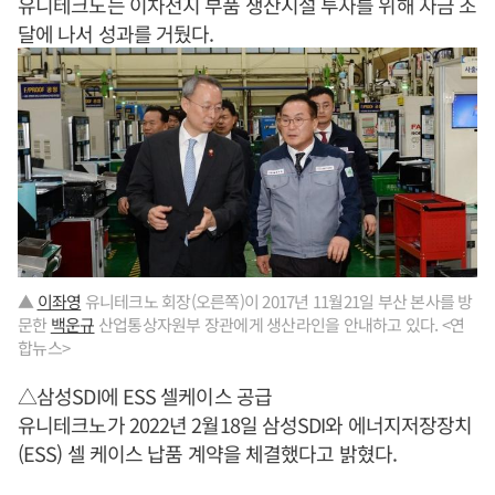
유니테크노는 이차전지 부품 생산시설 투자를 위해 자금 조
달에 나서 성과를 거뒀다.
▲
이좌영
유니테크노 회장(오른쪽)이 2017년 11월21일 부산 본사를 방
문한
백운규
산업통상자원부 장관에게 생산라인을 안내하고 있다. <연
합뉴스>
△삼성SDI에 ESS 셀케이스 공급
유니테크노가 2022년 2월18일 삼성SDI와 에너지저장장치
(ESS) 셀 케이스 납품 계약을 체결했다고 밝혔다.