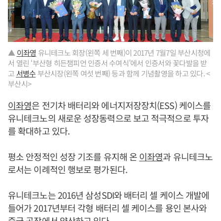
▲
이좌영
유니테크노 회장(왼쪽 세 번째)이 2017년 7월7일 부산시청에
서 열린 ‘부산형 히든챔피언 인증서 수여식’에서 인증서와 꽃다발을 받
고
서병수
부산시장(왼쪽 여섯 번째) 등과 함께 기념촬영을 하고 있다. <
부산시>
이좌영
은 전기차 배터리와 에너지저장장치(ESS) 케이스를
유니테크노의 새로운 성장동력으로 보고 적극적으로 투자
를 확대하고 있다.
평소 안정적인 성장 기조를 유지해 온
이좌영
과 유니테크노
로서는 이례적인 행보로 평가된다.
유니테크노는 2016년 삼성SDI와 배터리 셀 케이스 개발에
들어가 2017년부터 각형 배터리 셀 케이스를 용인 본사와
중국 공장에서 양산하고 있다.