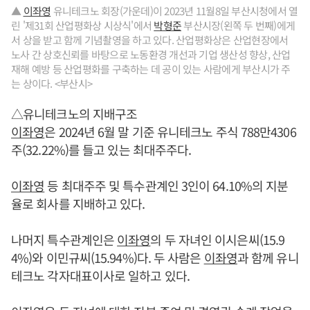
▲
이좌영
유니테크노 회장(가운데)이 2023년 11월8일 부산시청에서 열
린 '제31회 산업평화상 시상식'에서
박형준
부산시장(왼쪽 두 번째)에게
서 상을 받고 함께 기념촬영을 하고 있다. 산업평화상은 산업현장에서
노사 간 상호신뢰를 바탕으로 노동환경 개선과 기업 생산성 향상, 산업
재해 예방 등 산업평화를 구축하는 데 공이 있는 사람에게 부산시가 주
는 상이다. <부산시>
△유니테크노의 지배구조
이좌영
은 2024년 6월 말 기준 유니테크노 주식 788만4306
주(32.22%)를 들고 있는 최대주주다.
이좌영
등 최대주주 및 특수관계인 3인이 64.10%의 지분
율로 회사를 지배하고 있다.
나머지 특수관계인은
이좌영
의 두 자녀인 이시은씨(15.9
4%)와 이민규씨(15.94%)다. 두 사람은
이좌영
과 함께 유니
테크노 각자대표이사로 일하고 있다.