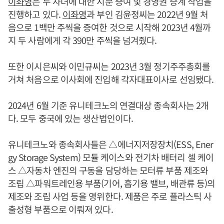
이좌영
은 두 자녀에 대한 지분 증여 및 경영권 승계 작업을
진행하고 있다.
이좌영
과 부인 김윤정씨는 2022년 9월 처
음으로 1백만 주씩을 증여한 것으로 시작해 2023년 4월까
지 두 사람에게 각 390만 주씩을 넘겨줬다.
또한 이시은씨와 이민규씨는 2023년 3월 정기주주총회를
거쳐 처음으로 이사회에 진입해 각자대표이사로 선임됐다.
2024년 6월 기준 유니테크노의 연결대상 종속회사는 2개
다. 모두 중국에 있는 생산법인이다.
유니테크노와 종속회사들은 △에너지저장장치(ESS, Ener
gy Storage System) 모듈 케이스와 전기차 배터리 셀 케이
스 △자동차 엔진의 구동을 담당하는 모터류 부품 제조와
조립 △파워트레인용 부품(기어, 흡기용 밸브, 배관류 등)의
제조와 조립 사업 등을 영위한다. 제품은 주로 플라스틱 사
출성형 부품으로 이뤄져 있다.