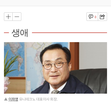
0
생애
▲
이좌영
유니테크노 대표이사 회장.