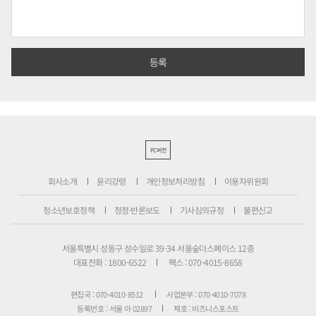
PC버전
회사소개
윤리강령
개인정보처리방침
이용자위원회
청소년보호정책
정정·반론보도
기사심의규정
불편신고
서울특별시 성동구 성수일로 39-34 서울숲더스페이스 12층
대표전화 : 1800-6522
팩스 : 070-4015-8658
편집국 : 070-4010-8512
사업본부 : 070-4010-7078
등록번호 : 서울 아 02897
제호 : 비즈니스포스트