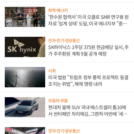
화학·에너지
'한수원 협력사' 미국 오클로 SMR 연구용 원
자로 '임계 상태' 도달, 미국 에너지부 "중요
한 이정표"
전자·전기·정보통신
SK하이닉스 1주당 375원 현금배당 실시, 추
가 주주환원 계획 9월 공개 예정
사회
미국 법원 "트럼프 정부 풍력 프로젝트 동결
조치는 위법", 해제 명령 내려
자동차·부품
현대차 올해 SUV 국내 베스트셀러 톱10에
서 싼타페만 자리매김, 그랜저·아반떼 '세단
쌍끌이'로 내수 방어
전자·전기·정보통신