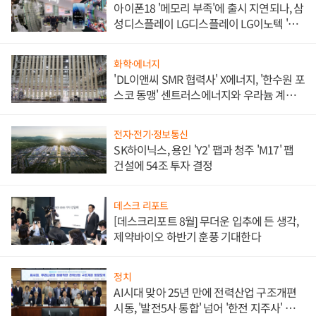
아이폰18 '메모리 부족'에 출시 지연되나, 삼
성디스플레이 LG디스플레이 LG이노텍 '탈
애플' 수익 다각화 속도
화학·에너지
'DL이앤씨 SMR 협력사' X에너지, '한수원 포
스코 동맹' 센트러스에너지와 우라늄 계약
체결
전자·전기·정보통신
SK하이닉스, 용인 'Y2' 팹과 청주 'M17' 팹
건설에 54조 투자 결정
데스크 리포트
[데스크리포트 8월] 무더운 입추에 든 생각,
제약바이오 하반기 훈풍 기대한다
정치
AI시대 맞아 25년 만에 전력산업 구조개편
시동, '발전5사 통합' 넘어 '한전 지주사' 재편