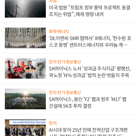
사회
미국 법원 "트럼프 정부 풍력 프로젝트 동결
조치는 위법", 해제 명령 내려
화학·에너지
'DL이앤씨 SMR 협력사' X에너지, '한수원 포
스코 동맹' 센트러스에너지와 우라늄 계약
체결
전자·전기·정보통신
SK하이닉스 노사 '성과급 주식지급' 평행선,
곽노정 'N% 성과급' 법적 논란 벗을지 주목
전자·전기·정보통신
SK하이닉스, 용인 'Y2' 팹과 청주 'M17' 팹
건설에 54조 투자 결정
정치
AI시대 맞아 25년 만에 전력산업 구조개편