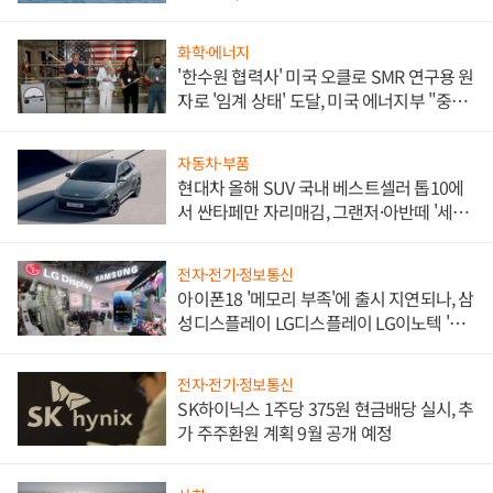
화학·에너지
'한수원 협력사' 미국 오클로 SMR 연구용 원
자로 '임계 상태' 도달, 미국 에너지부 "중요
한 이정표"
자동차·부품
현대차 올해 SUV 국내 베스트셀러 톱10에
서 싼타페만 자리매김, 그랜저·아반떼 '세단
쌍끌이'로 내수 방어
전자·전기·정보통신
아이폰18 '메모리 부족'에 출시 지연되나, 삼
성디스플레이 LG디스플레이 LG이노텍 '탈
애플' 수익 다각화 속도
전자·전기·정보통신
SK하이닉스 1주당 375원 현금배당 실시, 추
가 주주환원 계획 9월 공개 예정