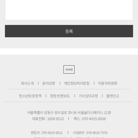
PC버전
회사소개
윤리강령
개인정보처리방침
이용자위원회
청소년보호정책
정정·반론보도
기사심의규정
불편신고
서울특별시 성동구 성수일로 39-34 서울숲더스페이스 12층
대표전화 : 1800-6522
팩스 : 070-4015-8658
편집국 : 070-4010-8512
사업본부 : 070-4010-7078