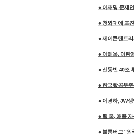
● 이재명 문재인
● 청와대에 포진
● 제이콘텐트리,
● 이해욱, 이
● 신동빈 40조
● 한국항공우주
● 이경하, JW
● 팀 쿡, 애플
● 불룸버그 "