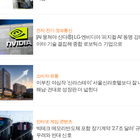
전자·전기·정보통신
[AI 뭉쳐야 산다⑧] LG·엔비디아 '피지컬 AI' 동맹 
이터·기술 결집해 종합 로보틱스 기업으로
소비자·유통
이부진 야심작 '신라스테이' 서울신라호텔보다 잘 나
해남·건대로 성장판 더 넓힌다
인터넷·게임·콘텐츠
빅테크 메모리반도체 포함 장기계약 '2.7조 달러' 규모
우려와 반대 신호