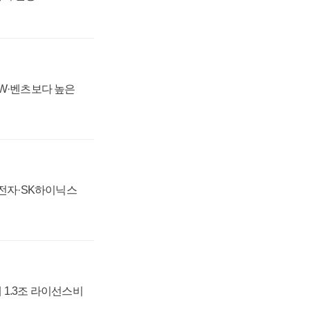
MW·벤츠보다 높은
성전자·SK하이닉스
 1.3조 라이선스비