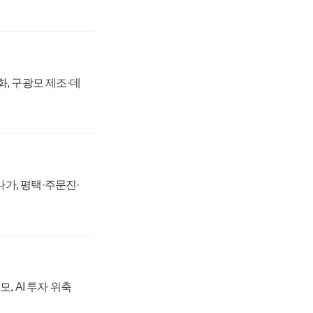
강화, 구광모 제조·데
가, 평택·주문진·
, AI 투자 위축