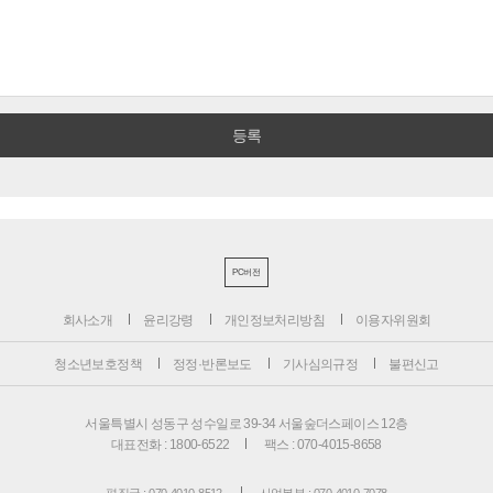
PC버전
회사소개
윤리강령
개인정보처리방침
이용자위원회
청소년보호정책
정정·반론보도
기사심의규정
불편신고
서울특별시 성동구 성수일로 39-34 서울숲더스페이스 12층
대표전화 : 1800-6522
팩스 : 070-4015-8658