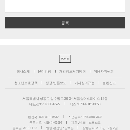
PC버전
회사소개
윤리강령
개인정보처리방침
이용자위원회
청소년보호정책
정정·반론보도
기사심의규정
불편신고
서울특별시 성동구 성수일로 39-34 서울숲더스페이스 12층
대표전화 : 1800-6522
팩스 : 070-4015-8658
편집국 : 070-4010-8512
사업본부 : 070-4010-7078
등록번호 : 서울 아 02897
제호 : 비즈니스포스트
등록일: 2013.11.13
발행·편집인 : 강석운
발행일자: 2013년 12월 2일