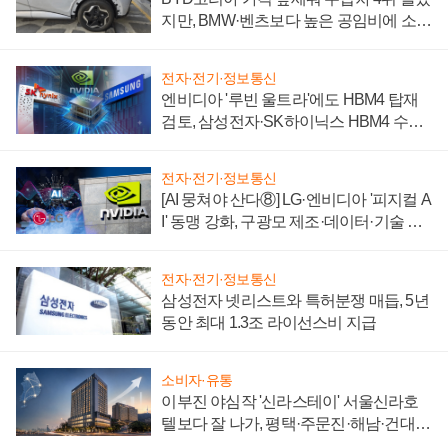
지만, BMW·벤츠보다 높은 공임비에 소비
자 불만 폭발
전자·전기·정보통신
엔비디아 '루빈 울트라'에도 HBM4 탑재
검토, 삼성전자·SK하이닉스 HBM4 수율
에 주도권 갈린다
전자·전기·정보통신
[AI 뭉쳐야 산다⑧] LG·엔비디아 '피지컬 A
I' 동맹 강화, 구광모 제조·데이터·기술 결
집해 종합 로보틱스 기업으로
전자·전기·정보통신
삼성전자 넷리스트와 특허분쟁 매듭, 5년
동안 최대 1.3조 라이선스비 지급
소비자·유통
이부진 야심작 '신라스테이' 서울신라호
텔보다 잘 나가, 평택·주문진·해남·건대로
성장판 더 넓힌다