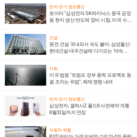
전자·전기·정보통신
로이터 "삼성전자 SK하이닉스 중국 공장
용 현지 생산 반도체 장비 시험, 미국 수출
통제 대비"
건설
원전 건설 국내외서 속도 붙어, 삼성물산·
현대건설·대우건설에 다가오는 '약속의
시간'
사회
미국 법원 "트럼프 정부 풍력 프로젝트 동
결 조치는 위법", 해제 명령 내려
전자·전기·정보통신
삼성전자, 갤럭시Z 폴드8 사전예약 개통
8월31일까지 연장
자동차·부품
BYD코리아 가격 앞세워 수입차 4위 올랐