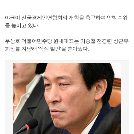
야권이 전국경제인연합회의 개혁을 촉구하며 압박수위
를 높이고 있다.
우상호 더불어민주당 원내대표는 이승철 전경련 상근부
회장를 겨냥해 '작심 발언'을 쏟아냈다.