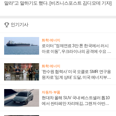
말라”고 말하기도 했다. [비즈니스포스트 김디모데 기자]
인기기사
화학·에너지
로이터 "정제연료 3만 톤 한국에서 러시
아로 이동", 우크라이나의 공격에 수요 늘
어
화학·에너지
'한수원 협력사' 미국 오클로 SMR 연구용
원자로 '임계 상태' 도달, 미국 에너지부
"중요한 이정표"
자동차·부품
현대차 올해 SUV 국내 베스트셀러 톱10
에서 싼타페만 자리매김, 그랜저·아반떼
'세단 쌍끌이'로 내수 방어