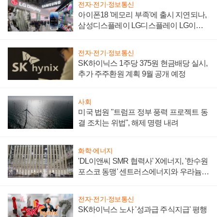
전자·전기·정보통신
아이폰18 '메모리 부족'에 출시 지연되나,
삼성디스플레이 LG디스플레이 LG이노
텍 '탈애플' 수익 다각화 속도
전자·전기·정보통신
SK하이닉스 1주당 375원 현금배당 실시,
추가 주주환원 계획 9월 공개 예정
사회
미국 법원 "트럼프 정부 풍력 프로젝트 동
결 조치는 위법", 해제 명령 내려
화학·에너지
'DL이앤씨 SMR 협력사' X에너지, '한수원
포스코 동맹' 센트러스에너지와 우라늄
계약 체결
전자·전기·정보통신
SK하이닉스 노사 '성과급 주식지급' 평행