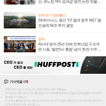
선, 곽노정 'N% 성과급' 법적 논란 벗을지
주목
전자·전기·정보통신
SK하이닉스, 용인 'Y2' 팹과 청주 'M17' 팹
건설에 54조 투자 결정
정치
AI시대 맞아 25년 만에 전력산업 구조개
편 시동, '발전5사 통합' 넘어 '한전 지주사'
재편론도
기사댓글
0
개
200자까지 쓰실 수 있습니다. (현재 0 byte / 최대 400byte)
저작권 등 다른 사람의 권리를 침해하거나 명예를 훼손하는 댓글은 관련 법률에 의해 제재
를 받을 수 있습니다.
타인에게 불쾌감을 주는 욕설 등 비하하는 단어가 내용에 포함되거나 인신공격성 글은 관
리자의 판단에 의해 삭제 합니다.