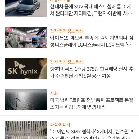
현대차 올해 SUV 국내 베스트셀러 톱10에
서 싼타페만 자리매김, 그랜저·아반떼 '세단
쌍끌이'로 내수 방어
전자·전기·정보통신
아이폰18 '메모리 부족'에 출시 지연되나, 삼
성디스플레이 LG디스플레이 LG이노텍 '탈
애플' 수익 다각화 속도
전자·전기·정보통신
SK하이닉스 1주당 375원 현금배당 실시, 추
가 주주환원 계획 9월 공개 예정
사회
미국 법원 "트럼프 정부 풍력 프로젝트 동결
조치는 위법", 해제 명령 내려
화학·에너지
'DL이앤씨 SMR 협력사' X에너지, '한수원 포
스코 동맹' 센트러스에너지와 우라늄 계약