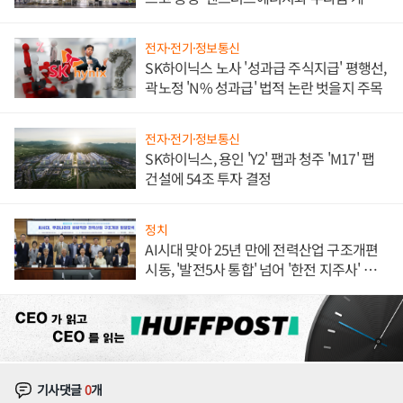
체결
전자·전기·정보통신
SK하이닉스 노사 '성과급 주식지급' 평행선,
곽노정 'N% 성과급' 법적 논란 벗을지 주목
전자·전기·정보통신
SK하이닉스, 용인 'Y2' 팹과 청주 'M17' 팹
건설에 54조 투자 결정
정치
AI시대 맞아 25년 만에 전력산업 구조개편
시동, '발전5사 통합' 넘어 '한전 지주사' 재편
론도
기사댓글
0
개