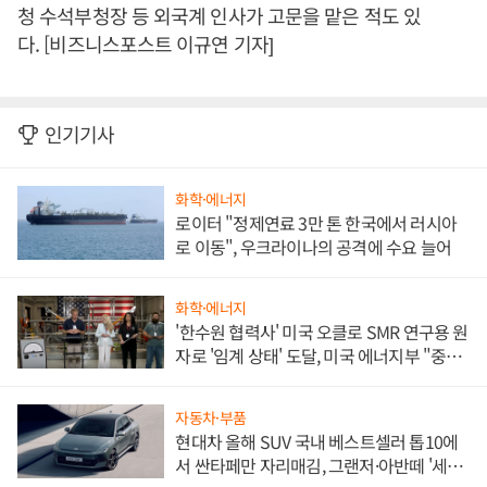
청 수석부청장 등 외국계 인사가 고문을 맡은 적도 있
다. [비즈니스포스트 이규연 기자]
인기기사
화학·에너지
로이터 "정제연료 3만 톤 한국에서 러시아
로 이동", 우크라이나의 공격에 수요 늘어
화학·에너지
'한수원 협력사' 미국 오클로 SMR 연구용 원
자로 '임계 상태' 도달, 미국 에너지부 "중요
한 이정표"
자동차·부품
현대차 올해 SUV 국내 베스트셀러 톱10에
서 싼타페만 자리매김, 그랜저·아반떼 '세단