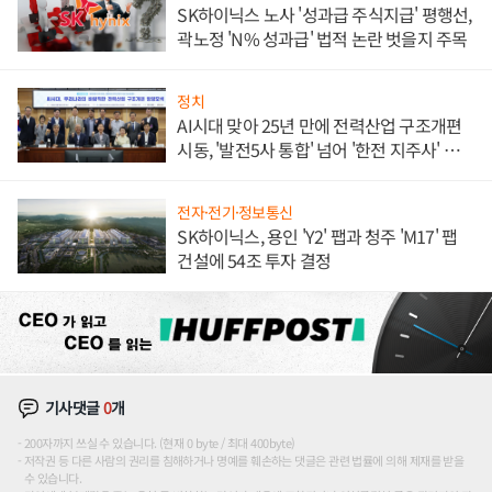
SK하이닉스 노사 '성과급 주식지급' 평행선,
곽노정 'N% 성과급' 법적 논란 벗을지 주목
정치
AI시대 맞아 25년 만에 전력산업 구조개편
시동, '발전5사 통합' 넘어 '한전 지주사' 재편
론도
전자·전기·정보통신
SK하이닉스, 용인 'Y2' 팹과 청주 'M17' 팹
건설에 54조 투자 결정
기사댓글
0
개
200자까지 쓰실 수 있습니다. (현재 0 byte / 최대 400byte)
저작권 등 다른 사람의 권리를 침해하거나 명예를 훼손하는 댓글은 관련 법률에 의해 제재를 받을
수 있습니다.