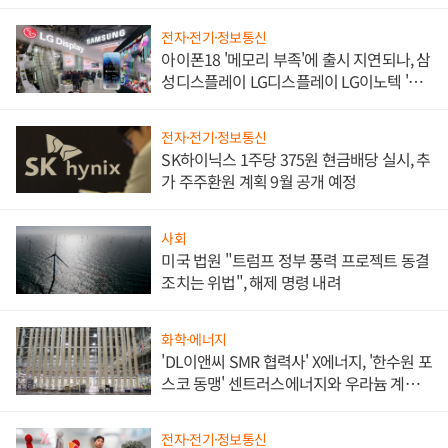
쌍끌이'로 내수 방어
전자·전기·정보통신
아이폰18 '메모리 부족'에 출시 지연되나, 삼
성디스플레이 LG디스플레이 LG이노텍 '탈
애플' 수익 다각화 속도
전자·전기·정보통신
SK하이닉스 1주당 375원 현금배당 실시, 추
가 주주환원 계획 9월 공개 예정
사회
미국 법원 "트럼프 정부 풍력 프로젝트 동결
조치는 위법", 해제 명령 내려
화학·에너지
'DL이앤씨 SMR 협력사' X에너지, '한수원 포
스코 동맹' 센트러스에너지와 우라늄 계약
체결
전자·전기·정보통신