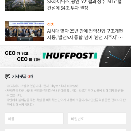
SK하이닉스, 용인 'Y2' 팹과 청주 'M17' 팹
건설에 54조 투자 결정
정치
AI시대 맞아 25년 만에 전력산업 구조개편
시동, '발전5사 통합' 넘어 '한전 지주사' 재편
론도
기사댓글
0
개
200자까지 쓰실 수 있습니다. (현재 0 byte / 최대 400byte)
저작권 등 다른 사람의 권리를 침해하거나 명예를 훼손하는 댓글은 관련 법률에 의해 제재를 받을
수 있습니다.
타인에게 불쾌감을 주는 욕설 등 비하하는 단어가 내용에 포함되거나 인신공격성 글은 관리자의 판
단에 의해 삭제 합니다.