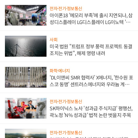
전자·전기·정보통신
아이폰18 '메모리 부족'에 출시 지연되나, 삼
성디스플레이 LG디스플레이 LG이노텍 '탈
애플' 수익 다각화 속도
사회
미국 법원 "트럼프 정부 풍력 프로젝트 동결
조치는 위법", 해제 명령 내려
화학·에너지
'DL이앤씨 SMR 협력사' X에너지, '한수원 포
스코 동맹' 센트러스에너지와 우라늄 계약
체결
전자·전기·정보통신
SK하이닉스 노사 '성과급 주식지급' 평행선,
곽노정 'N% 성과급' 법적 논란 벗을지 주목
전자·전기·정보통신