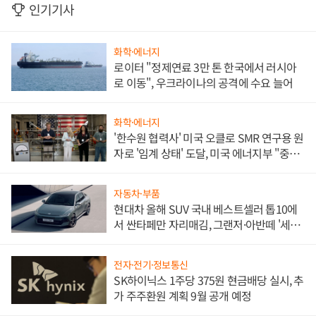
인기기사
화학·에너지
로이터 "정제연료 3만 톤 한국에서 러시아
로 이동", 우크라이나의 공격에 수요 늘어
화학·에너지
'한수원 협력사' 미국 오클로 SMR 연구용 원
자로 '임계 상태' 도달, 미국 에너지부 "중요
한 이정표"
자동차·부품
현대차 올해 SUV 국내 베스트셀러 톱10에
서 싼타페만 자리매김, 그랜저·아반떼 '세단
쌍끌이'로 내수 방어
전자·전기·정보통신
SK하이닉스 1주당 375원 현금배당 실시, 추
가 주주환원 계획 9월 공개 예정