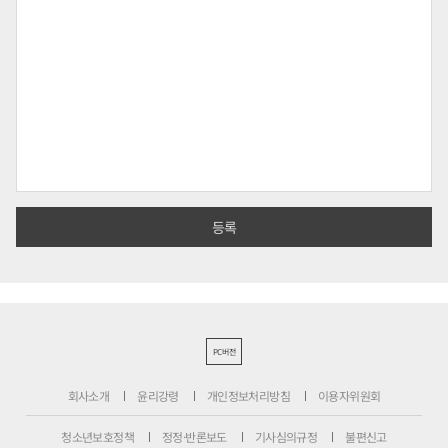
PC버전
회사소개
윤리강령
개인정보처리방침
이용자위원회
청소년보호정책
정정·반론보도
기사심의규정
불편신고