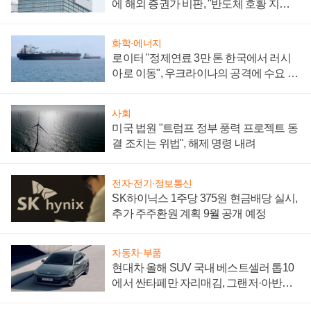
에 해외 증권가 비판, "반도체 호황 지속
성 의문"
화학·에너지
로이터 "정제연료 3만 톤 한국에서 러시
아로 이동", 우크라이나의 공격에 수요 늘
어
사회
미국 법원 "트럼프 정부 풍력 프로젝트 동
결 조치는 위법", 해제 명령 내려
전자·전기·정보통신
SK하이닉스 1주당 375원 현금배당 실시,
추가 주주환원 계획 9월 공개 예정
자동차·부품
현대차 올해 SUV 국내 베스트셀러 톱10
에서 싼타페만 자리매김, 그랜저·아반떼
'세단 쌍끌이'로 내수 방어