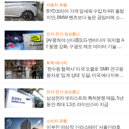
자동차·부품
BYD코리아 가격 앞세워 수입차 4위 올랐
지만, BMW·벤츠보다 높은 공임비에 소비
자 불만 폭발
전자·전기·정보통신
[AI 뭉쳐야 산다⑧] LG·엔비디아 '피지컬 A
I' 동맹 강화, 구광모 제조·데이터·기술 결
집해 종합 로보틱스 기업으로
화학·에너지
'한수원 협력사' 미국 오클로 SMR 연구용
원자로 '임계 상태' 도달, 미국 에너지부
"중요한 이정표"
전자·전기·정보통신
삼성전자 넷리스트와 특허분쟁 매듭, 5년
동안 최대 1.3조 라이선스비 지급
소비자·유통
이부진 야심작 '신라스테이' 서울신라호