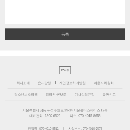
PC버전
회사소개
윤리강령
개인정보처리방침
이용자위원회
청소년보호정책
정정·반론보도
기사심의규정
불편신고
서울특별시 성동구 성수일로 39-34 서울숲더스페이스 12층
대표전화 : 1800-6522
팩스 : 070-4015-8658
편집국 : 070-4010-8512
사업본부 : 070-4010-7078