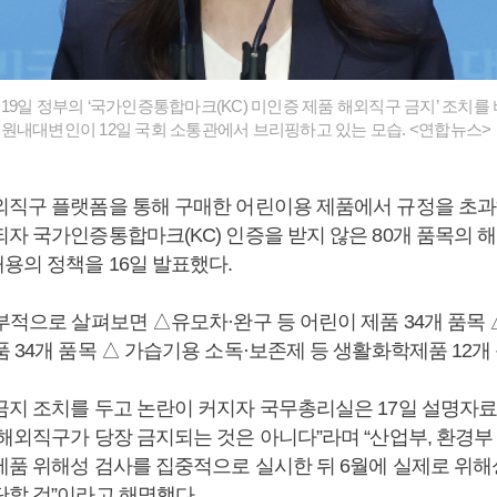
19일 정부의 ‘국가인증통합마크(KC) 미인증 제품 해외직구 금지’ 조치를 
원내대변인이 12일 국회 소통관에서 브리핑하고 있는 모습. <연합뉴스>
외직구 플랫폼을 통해 구매한 어린이용 제품에서 규정을 초과
되자 국가인증통합마크(KC) 인증을 받지 않은 80개 품목의 
용의 정책을 16일 발표했다.
세부적으로 살펴보면 △유모차·완구 등 어린이 제품 34개 품
 34개 품목 △ 가습기용 소독·보존제 등 생활화학제품 12개
금지 조치를 두고 논란이 커지자 국무총리실은 17일 설명자료를
해외직구가 당장 금지되는 것은 아니다”라며 “산업부, 환경부 
제품 위해성 검사를 집중적으로 실시한 뒤 6월에 실제로 위해
단할 것”이라고 해명했다.