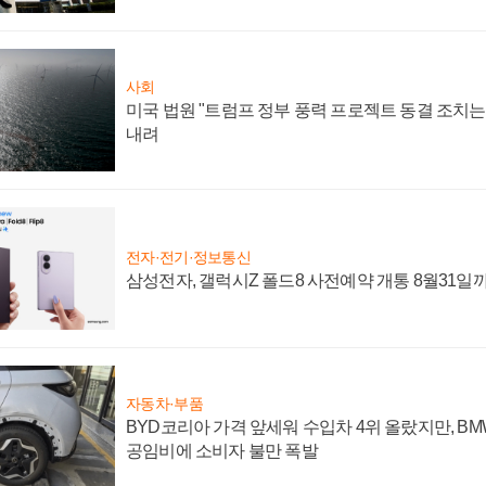
사회
미국 법원 "트럼프 정부 풍력 프로젝트 동결 조치는 
내려
전자·전기·정보통신
삼성전자, 갤럭시Z 폴드8 사전예약 개통 8월31일
자동차·부품
BYD코리아 가격 앞세워 수입차 4위 올랐지만, B
공임비에 소비자 불만 폭발