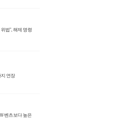
위법", 해제 명령
까지 연장
MW·벤츠보다 높은