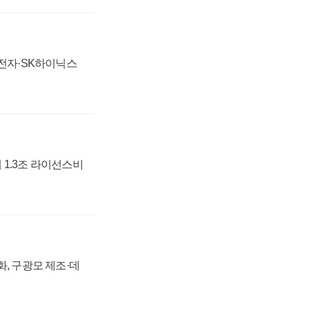
성전자·SK하이닉스
 1.3조 라이선스비
강화, 구광모 제조·데