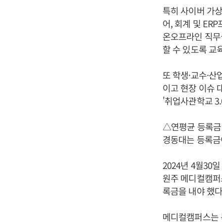
특히 사이버 가상
어, 회계 및 E
온오프라인 직무실
할 수 있도록 교
또 학생·교수·산
이고 현장 이슈 
'취업사관학교 3
△연평균 등록금 
경동대는 등록금이
2024년 4월3
원주 메디컬캠퍼스
록금을 내야 했다
메디컬캠퍼스는 특