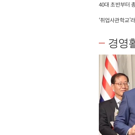
40대 초반부터 
‘취업사관학교’라
경영