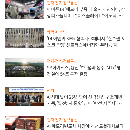
전자·전기·정보통신
아이폰18 '메모리 부족'에 출시 지연되나, 삼
성디스플레이 LG디스플레이 LG이노텍 '탈
애플' 수익 다각화 속도
화학·에너지
'DL이앤씨 SMR 협력사' X에너지, '한수원 포
스코 동맹' 센트러스에너지와 우라늄 계약
체결
전자·전기·정보통신
SK하이닉스, 용인 'Y2' 팹과 청주 'M17' 팹
건설에 54조 투자 결정
정치
AI시대 맞아 25년 만에 전력산업 구조개편
시동, '발전5사 통합' 넘어 '한전 지주사' 재편
론도
전자·전기·정보통신
AI 메모리반도체 시장에서 낸드플래시보다