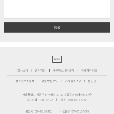
PC버전
회사소개
윤리강령
개인정보처리방침
이용자위원회
청소년보호정책
정정·반론보도
기사심의규정
불편신고
서울특별시 성동구 성수일로 39-34 서울숲더스페이스 12층
대표전화 : 1800-6522
팩스 : 070-4015-8658
편집국 : 070-4010-8512
사업본부 : 070-4010-7078