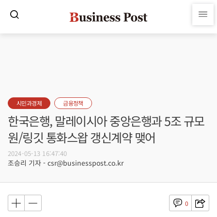
시민과경제
금융정책
한국은행, 말레이시아 중앙은행과 5조 규모
원/링깃 통화스왑 갱신계약 맺어
2024-05-13 16:47:40
조승리 기자 - csr@businesspost.co.kr
0