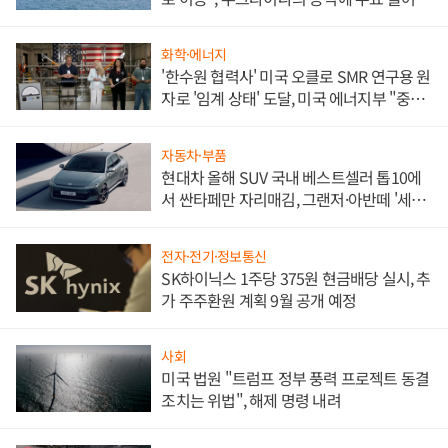
화학·에너지
'한수원 협력사' 미국 오클로 SMR 연구용 원
자로 '임계 상태' 도달, 미국 에너지부 "중요
한 이정표"
자동차·부품
현대차 올해 SUV 국내 베스트셀러 톱10에
서 싼타페만 자리매김, 그랜저·아반떼 '세단
쌍끌이'로 내수 방어
전자·전기·정보통신
SK하이닉스 1주당 375원 현금배당 실시, 추
가 주주환원 계획 9월 공개 예정
사회
미국 법원 "트럼프 정부 풍력 프로젝트 동결
조치는 위법", 해제 명령 내려