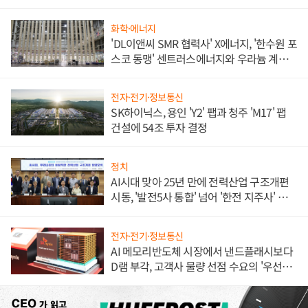
애플' 수익 다각화 속도
화학·에너지
'DL이앤씨 SMR 협력사' X에너지, '한수원 포
스코 동맹' 센트러스에너지와 우라늄 계약
체결
전자·전기·정보통신
SK하이닉스, 용인 'Y2' 팹과 청주 'M17' 팹
건설에 54조 투자 결정
정치
AI시대 맞아 25년 만에 전력산업 구조개편
시동, '발전5사 통합' 넘어 '한전 지주사' 재편
론도
전자·전기·정보통신
AI 메모리반도체 시장에서 낸드플래시보다
D램 부각, 고객사 물량 선점 수요의 '우선순
위'