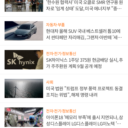
'한수원 협력사' 미국 오클로 SMR 연구용 원
자로 '임계 상태' 도달, 미국 에너지부 "중요
한 이정표"
자동차·부품
현대차 올해 SUV 국내 베스트셀러 톱10에
서 싼타페만 자리매김, 그랜저·아반떼 '세단
쌍끌이'로 내수 방어
전자·전기·정보통신
SK하이닉스 1주당 375원 현금배당 실시, 추
가 주주환원 계획 9월 공개 예정
사회
미국 법원 "트럼프 정부 풍력 프로젝트 동결
조치는 위법", 해제 명령 내려
전자·전기·정보통신
아이폰18 '메모리 부족'에 출시 지연되나, 삼
성디스플레이 LG디스플레이 LG이노텍 '탈