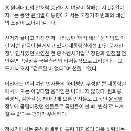
홍 원내대표의 말처럼 총선에서 여당이 참패한 지 1주일이
지나는 동안
윤석열
대통령에게서는 국정기조 변화와 쇄신
의 조짐이 보이지 않는다.
선거가 끝나고 가장 먼저 나타났던 ‘인적 쇄신’ 움직임도 이
런 저런 잡음만 불거지고 있다. 대통령실에선 17일
문재인
정부 인사였던
박영선
전 중소벤처기업부 장관과
양정철
전
민주연구원장을 국무총리와 비서실장으로 고려한다는 보
도가 나오자 “검토된 바 없다”며 선을 그었다.
이전에도 여러 여권 인사들의 하마평만 무성할 뿐 대통령실
에서 나오는 이렇다할 움직임은 나타나지 않았다. 원희룡,
권영세, 김한길 등 하마평에 오른 인사들도 그동안
윤석열
정부에 몸담아왔던 인물들로 국민들이 볼 때 ‘변화’로 느껴
질 수 없다는 평가가 우세하다.
정치권에서는 총선 패배로 대통령 지지율이 더욱 하락하는