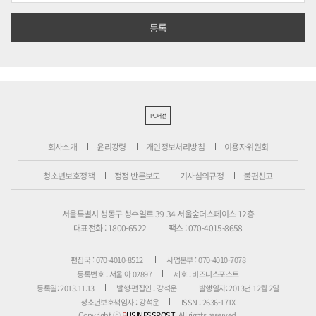
PC버전
회사소개
윤리강령
개인정보처리방침
이용자위원회
청소년보호정책
정정·반론보도
기사심의규정
불편신고
서울특별시 성동구 성수일로 39-34 서울숲더스페이스 12층
대표전화 : 1800-6522
팩스 : 070-4015-8658
편집국 : 070-4010-8512
사업본부 : 070-4010-7078
등록번호 : 서울 아 02897
제호 : 비즈니스포스트
등록일: 2013.11.13
발행·편집인 : 강석운
발행일자: 2013년 12월 2일
청소년보호책임자 : 강석운
ISSN : 2636-171X
Copyright ⓒ
B
USINESSPOST
. All rights reserved.