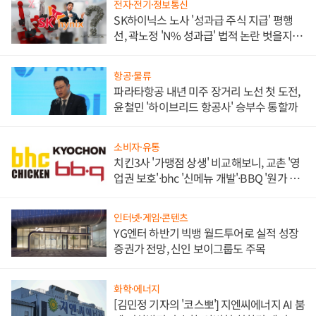
전자·전기·정보통신
SK하이닉스 노사 '성과급 주식 지급' 평행
선, 곽노정 'N% 성과급' 법적 논란 벗을지 주
목
항공·물류
파라타항공 내년 미주 장거리 노선 첫 도전,
윤철민 '하이브리드 항공사' 승부수 통할까
소비자·유통
치킨3사 '가맹점 상생' 비교해보니, 교촌 '영
업권 보호'·bhc '신메뉴 개발'·BBQ '원가 부
담'
인터넷·게임·콘텐츠
YG엔터 하반기 빅뱅 월드투어로 실적 성장
증권가 전망, 신인 보이그룹도 주목
화학·에너지
[김민정 기자의 '코스뽀'] 지엔씨에너지 AI 붐