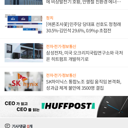
에 비상발전기 호황, 안병철 친환경 에너지
발전전문기업 향한다
정치
[여론조사꽃] 민주당 당대표 선호도 정청래
30.5%·김민석 29.6%, 0.9%p 초접전
전자·전기·정보통신
삼성전자, 미국 오크리지국립연구소와 극저
온 히트펌프 개발하기로
전자·전기·정보통신
SK하이닉스 통합노조 설립 움직임 본격화,
성과급 체계 불만에 3500명 결집
기사댓글
0
개