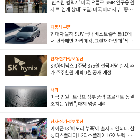
'한수원 협력사' 미국 오클로 SMR 연구용 원
자로 '임계 상태' 도달, 미국 에너지부 "중요
한 이정표"
자동차·부품
현대차 올해 SUV 국내 베스트셀러 톱10에
서 싼타페만 자리매김, 그랜저·아반떼 '세단
쌍끌이'로 내수 방어
전자·전기·정보통신
SK하이닉스 1주당 375원 현금배당 실시, 추
가 주주환원 계획 9월 공개 예정
사회
미국 법원 "트럼프 정부 풍력 프로젝트 동결
조치는 위법", 해제 명령 내려
전자·전기·정보통신
아이폰18 '메모리 부족'에 출시 지연되나, 삼
성디스플레이 LG디스플레이 LG이노텍 '탈