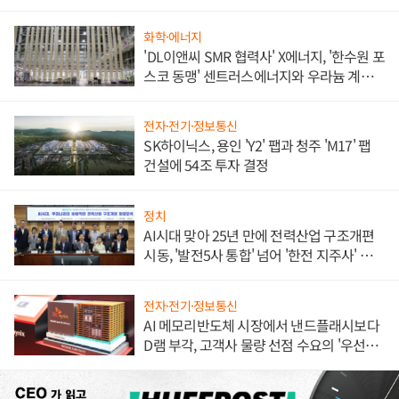
애플' 수익 다각화 속도
화학·에너지
'DL이앤씨 SMR 협력사' X에너지, '한수원 포
스코 동맹' 센트러스에너지와 우라늄 계약
체결
전자·전기·정보통신
SK하이닉스, 용인 'Y2' 팹과 청주 'M17' 팹
건설에 54조 투자 결정
정치
AI시대 맞아 25년 만에 전력산업 구조개편
시동, '발전5사 통합' 넘어 '한전 지주사' 재편
론도
전자·전기·정보통신
AI 메모리반도체 시장에서 낸드플래시보다
D램 부각, 고객사 물량 선점 수요의 '우선순
위'