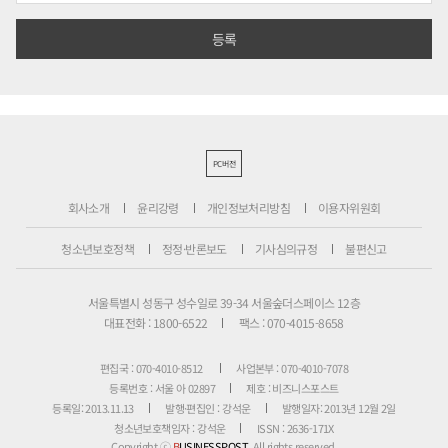
PC버전
회사소개
윤리강령
개인정보처리방침
이용자위원회
청소년보호정책
정정·반론보도
기사심의규정
불편신고
서울특별시 성동구 성수일로 39-34 서울숲더스페이스 12층
대표전화 : 1800-6522
팩스 : 070-4015-8658
편집국 : 070-4010-8512
사업본부 : 070-4010-7078
등록번호 : 서울 아 02897
제호 : 비즈니스포스트
등록일: 2013.11.13
발행·편집인 : 강석운
발행일자: 2013년 12월 2일
청소년보호책임자 : 강석운
ISSN : 2636-171X
Copyright ⓒ
B
USINESSPOST
. All rights reserved.