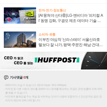
전자·전기·정보통신
[AI 뭉쳐야 산다⑧] LG·엔비디아 '피지컬 A
I' 동맹 강화, 구광모 제조·데이터·기술 결
집해 종합 로보틱스 기업으로
소비자·유통
이부진 야심작 '신라스테이' 서울신라호
텔보다 잘 나가, 평택·주문진·해남·건대로
성장판 더 넓힌다
기사댓글
0
개
200자까지 쓰실 수 있습니다. (현재 0 byte / 최대 400byte)
저작권 등 다른 사람의 권리를 침해하거나 명예를 훼손하는 댓글은 관련 법률에 의해 제재
를 받을 수 있습니다.
타인에게 불쾌감을 주는 욕설 등 비하하는 단어가 내용에 포함되거나 인신공격성 글은 관
리자의 판단에 의해 삭제 합니다.