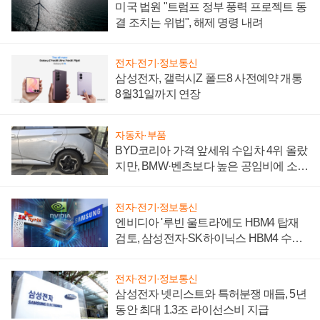
미국 법원 "트럼프 정부 풍력 프로젝트 동
결 조치는 위법", 해제 명령 내려
전자·전기·정보통신
삼성전자, 갤럭시Z 폴드8 사전예약 개통
8월31일까지 연장
자동차·부품
BYD코리아 가격 앞세워 수입차 4위 올랐
지만, BMW·벤츠보다 높은 공임비에 소비
자 불만 폭발
전자·전기·정보통신
엔비디아 '루빈 울트라'에도 HBM4 탑재
검토, 삼성전자·SK하이닉스 HBM4 수율
에 주도권 갈린다
전자·전기·정보통신
삼성전자 넷리스트와 특허분쟁 매듭, 5년
동안 최대 1.3조 라이선스비 지급