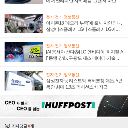
에서 싼타페만 자리매김, 그랜저·아반떼
'세단 쌍끌이'로 내수 방어
전자·전기·정보통신
아이폰18 '메모리 부족'에 출시 지연되나,
삼성디스플레이 LG디스플레이 LG이노
텍 '탈애플' 수익 다각화 속도
전자·전기·정보통신
[AI 뭉쳐야 산다⑧] LG·엔비디아 '피지컬 A
I' 동맹 강화, 구광모 제조·데이터·기술 결
집해 종합 로보틱스 기업으로
전자·전기·정보통신
삼성전자 넷리스트와 특허분쟁 매듭, 5년
동안 최대 1.3조 라이선스비 지급
기사댓글
0
개