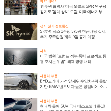
화학·에너지
'한수원 협력사' 미국 오클로 SMR 연구용
원자로 '임계 상태' 도달, 미국 에너지부
"중요한 이정표"
전자·전기·정보통신
SK하이닉스 1주당 375원 현금배당 실시,
추가 주주환원 계획 9월 공개 예정
사회
미국 법원 "트럼프 정부 풍력 프로젝트 동
결 조치는 위법", 해제 명령 내려
자동차·부품
BYD코리아 가격 앞세워 수입차 4위 올랐
지만, BMW·벤츠보다 높은 공임비에 소비
자 불만 폭발
자동차·부품
현대차 올해 SUV 국내 베스트셀러 톱10