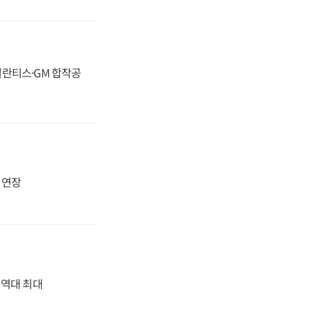
스텔란티스·GM 합작공
지 연장
' 역대 최대