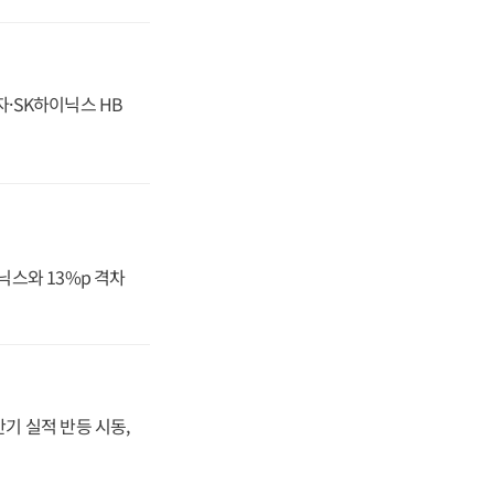
자·SK하이닉스 HB
닉스와 13%p 격차
반기 실적 반등 시동,