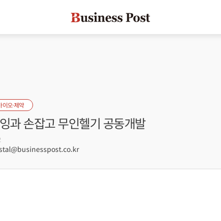
바이오·제약
보잉과 손잡고 무인헬기 공동개발
2
tal@businesspost.co.kr