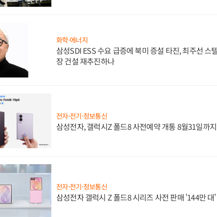
화학·에너지
삼성SDI ESS 수요 급증에 북미 증설 타진, 최주선 
장 건설 재추진하나
전자·전기·정보통신
삼성전자, 갤럭시Z 폴드8 사전예약 개통 8월31일까
전자·전기·정보통신
삼성전자 갤럭시 Z 폴드8 시리즈 사전 판매 '144만 대