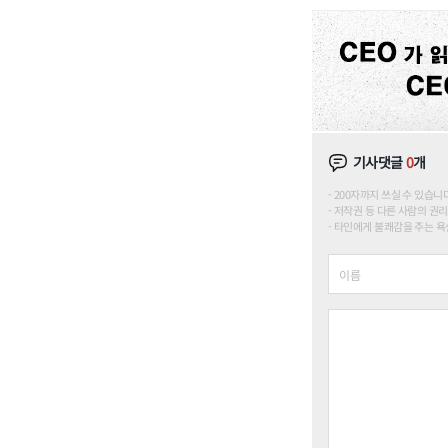
기사댓글
0
개
200자까지 쓰실 수 있습니다. (
저작권 등 다른 사람의 권리
타인에게 불쾌감을 주는 욕설