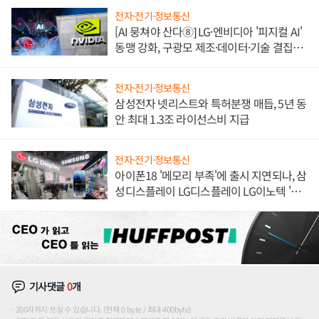
전자·전기·정보통신
[AI 뭉쳐야 산다⑧] LG·엔비디아 '피지컬 AI'
동맹 강화, 구광모 제조·데이터·기술 결집
해 종합 로보틱스 기업으로
전자·전기·정보통신
삼성전자 넷리스트와 특허분쟁 매듭, 5년 동
안 최대 1.3조 라이선스비 지급
전자·전기·정보통신
아이폰18 '메모리 부족'에 출시 지연되나, 삼
성디스플레이 LG디스플레이 LG이노텍 '탈
애플' 수익 다각화 속도
기사댓글
0
개
200자까지 쓰실 수 있습니다. (현재 0 byte / 최대 400byte)