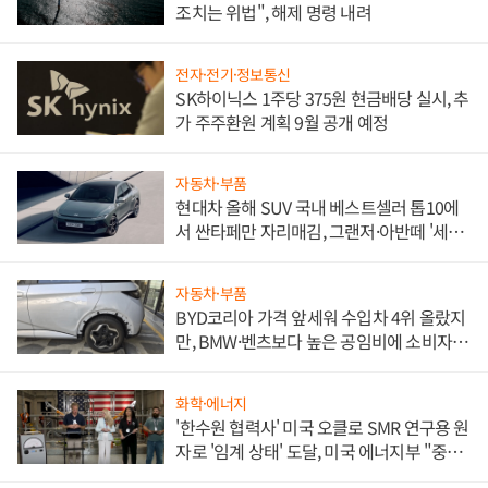
조치는 위법", 해제 명령 내려
전자·전기·정보통신
SK하이닉스 1주당 375원 현금배당 실시, 추
가 주주환원 계획 9월 공개 예정
자동차·부품
현대차 올해 SUV 국내 베스트셀러 톱10에
서 싼타페만 자리매김, 그랜저·아반떼 '세단
쌍끌이'로 내수 방어
자동차·부품
BYD코리아 가격 앞세워 수입차 4위 올랐지
만, BMW·벤츠보다 높은 공임비에 소비자
불만 폭발
화학·에너지
'한수원 협력사' 미국 오클로 SMR 연구용 원
자로 '임계 상태' 도달, 미국 에너지부 "중요
한 이정표"