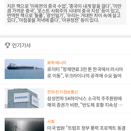
지은 책으로 '이욱연의 중국 수업', '중국이 내게 말을 걸다', '이만
큼 가까운 중국', '포스트 사회주의 시대의 중국 지성' 등이 있고,
번역한 책으로 '들풀', '광인일기', '우리는 거대한 차이 속에 살고
있다', '아침꽃을 저녁에 줍다', '아큐정전' 등이 있다.
인기기사
화학·에너지
로이터 "정제연료 3만 톤 한국에서 러시아
로 이동", 우크라이나의 공격에 수요 늘어
전자·전기·정보통신
삼성전자 SK하이닉스 소극적 주주환원에
해외 증권가 비판, "반도체 호황 지속성 의
문"
사회
미국 법원 "트럼프 정부 풍력 프로젝트 동결