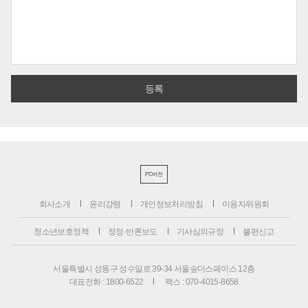
PC버전
회사소개
윤리강령
개인정보처리방침
이용자위원회
청소년보호정책
정정·반론보도
기사심의규정
불편신고
서울특별시 성동구 성수일로 39-34 서울숲더스페이스 12층
대표전화 : 1800-6522
팩스 : 070-4015-8658