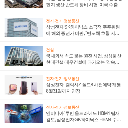
현지 생산 반도체 장비 시험, 미국 수출통
제 대비"
전자·전기·정보통신
삼성전자 SK하이닉스 소극적 주주환원
에 해외 증권가 비판, "반도체 호황 지속
성 의문"
건설
국내외서 속도 붙는 원전 사업, 삼성물산·
현대건설·대우건설에 다가오는 '약속의
시간'
전자·전기·정보통신
삼성전자, 갤럭시Z 폴드8 사전예약 개통
8월31일까지 연장
전자·전기·정보통신
엔비디아 '루빈 울트라'에도 HBM4 탑재
검토, 삼성전자·SK하이닉스 HBM4 수율
에 주도권 갈린다