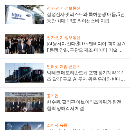
전자·전기·정보통신
삼성전자 넷리스트와 특허분쟁 매듭, 5년
동안 최대 1.3조 라이선스비 지급
전자·전기·정보통신
[AI 뭉쳐야 산다⑧] LG·엔비디아 '피지컬 A
I' 동맹 강화, 구광모 제조·데이터·기술 결
집해 종합 로보틱스 기업으로
인터넷·게임·콘텐츠
빅테크 메모리반도체 포함 장기계약 '2.7
조 달러' 규모, AI 투자 위축 우려와 반대
신호
공기업
한수원, 필리핀 아보이티즈파워와 원전
협력 양해각서 체결
소비자·유통