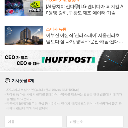
전자·전기·정보통신
[AI 뭉쳐야 산다⑧] LG·엔비디아 '피지컬 A
I' 동맹 강화, 구광모 제조·데이터·기술 결
집해 종합 로보틱스 기업으로
소비자·유통
이부진 야심작 '신라스테이' 서울신라호
텔보다 잘 나가, 평택·주문진·해남·건대로
성장판 더 넓힌다
기사댓글
0
개
200자까지 쓰실 수 있습니다. (현재 0 byte / 최대 400byte)
저작권 등 다른 사람의 권리를 침해하거나 명예를 훼손하는 댓글은 관련 법률에 의해 제재
를 받을 수 있습니다.
타인에게 불쾌감을 주는 욕설 등 비하하는 단어가 내용에 포함되거나 인신공격성 글은 관
리자의 판단에 의해 삭제 합니다.