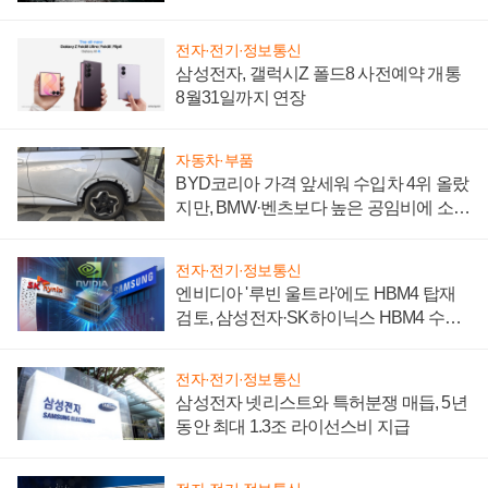
전자·전기·정보통신
삼성전자, 갤럭시Z 폴드8 사전예약 개통
8월31일까지 연장
자동차·부품
BYD코리아 가격 앞세워 수입차 4위 올랐
지만, BMW·벤츠보다 높은 공임비에 소비
자 불만 폭발
전자·전기·정보통신
엔비디아 '루빈 울트라'에도 HBM4 탑재
검토, 삼성전자·SK하이닉스 HBM4 수율
에 주도권 갈린다
전자·전기·정보통신
삼성전자 넷리스트와 특허분쟁 매듭, 5년
동안 최대 1.3조 라이선스비 지급