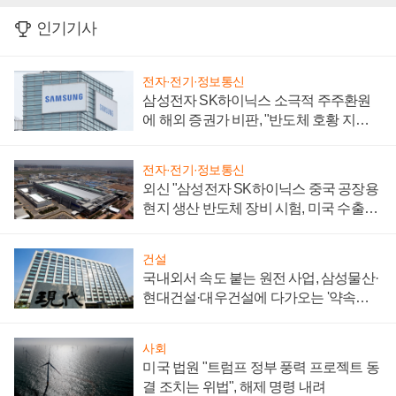
인기기사
전자·전기·정보통신
삼성전자 SK하이닉스 소극적 주주환원
에 해외 증권가 비판, "반도체 호황 지속
성 의문"
전자·전기·정보통신
외신 "삼성전자 SK하이닉스 중국 공장용
현지 생산 반도체 장비 시험, 미국 수출통
제 대비"
건설
국내외서 속도 붙는 원전 사업, 삼성물산·
현대건설·대우건설에 다가오는 '약속의
시간'
사회
미국 법원 "트럼프 정부 풍력 프로젝트 동
결 조치는 위법", 해제 명령 내려