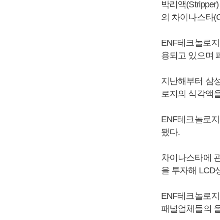
박리액(Strip
의 차이나스타(C
ENF테크놀로지
용되고 있으며 
지난해부터 삼성
로지의 식각액을
ENF테크놀로지
됐다.
차이나스타에 관
을 투자해 LC
ENF테크놀로지
패널업체들의 올