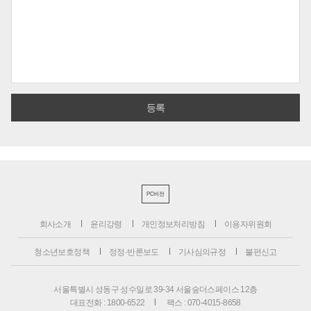
PC버전
회사소개
윤리강령
개인정보처리방침
이용자위원회
청소년보호정책
정정·반론보도
기사심의규정
불편신고
서울특별시 성동구 성수일로 39-34 서울숲더스페이스 12층
대표전화 : 1800-6522
팩스 : 070-4015-8658