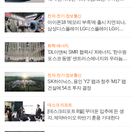
'세단 쌍끌이'로 내수 방어
전자·전기·정보통신
아이폰18 '메모리 부족'에 출시 지연되나,
삼성디스플레이 LG디스플레이 LG이노
텍 '탈애플' 수익 다각화 속도
화학·에너지
'DL이앤씨 SMR 협력사' X에너지, '한수원
포스코 동맹' 센트러스에너지와 우라늄
계약 체결
전자·전기·정보통신
SK하이닉스, 용인 'Y2' 팹과 청주 'M17' 팹
건설에 54조 투자 결정
데스크 리포트
[데스크리포트 8월] 무더운 입추에 든 생
각, 제약바이오 하반기 훈풍 기대한다