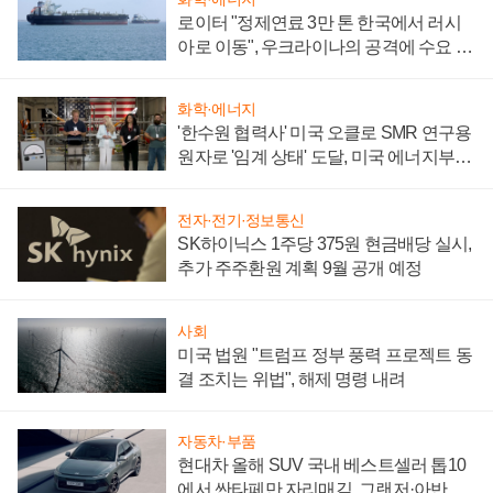
로이터 "정제연료 3만 톤 한국에서 러시
아로 이동", 우크라이나의 공격에 수요 늘
어
화학·에너지
'한수원 협력사' 미국 오클로 SMR 연구용
원자로 '임계 상태' 도달, 미국 에너지부
"중요한 이정표"
전자·전기·정보통신
SK하이닉스 1주당 375원 현금배당 실시,
추가 주주환원 계획 9월 공개 예정
사회
미국 법원 "트럼프 정부 풍력 프로젝트 동
결 조치는 위법", 해제 명령 내려
자동차·부품
현대차 올해 SUV 국내 베스트셀러 톱10
에서 싼타페만 자리매김, 그랜저·아반떼