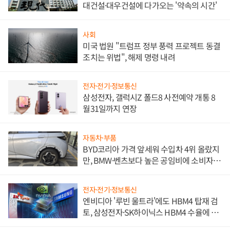
대건설·대우건설에 다가오는 '약속의 시간'
사회
미국 법원 "트럼프 정부 풍력 프로젝트 동결
조치는 위법", 해제 명령 내려
전자·전기·정보통신
삼성전자, 갤럭시Z 폴드8 사전예약 개통 8
월31일까지 연장
자동차·부품
BYD코리아 가격 앞세워 수입차 4위 올랐지
만, BMW·벤츠보다 높은 공임비에 소비자
불만 폭발
전자·전기·정보통신
엔비디아 '루빈 울트라'에도 HBM4 탑재 검
토, 삼성전자·SK하이닉스 HBM4 수율에 주
도권 갈린다