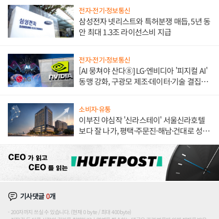
전자·전기·정보통신
삼성전자 넷리스트와 특허분쟁 매듭, 5년 동
안 최대 1.3조 라이선스비 지급
전자·전기·정보통신
[AI 뭉쳐야 산다⑧] LG·엔비디아 '피지컬 AI'
동맹 강화, 구광모 제조·데이터·기술 결집
해 종합 로보틱스 기업으로
소비자·유통
이부진 야심작 '신라스테이' 서울신라호텔
보다 잘 나가, 평택·주문진·해남·건대로 성
장판 더 넓힌다
기사댓글
0
개
200자까지 쓰실 수 있습니다. (현재 0 byte / 최대 400byte)