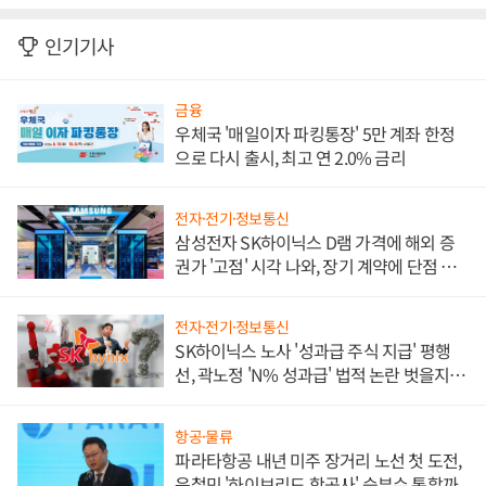
인기기사
금융
우체국 '매일이자 파킹통장' 5만 계좌 한정
으로 다시 출시, 최고 연 2.0% 금리
전자·전기·정보통신
삼성전자 SK하이닉스 D램 가격에 해외 증
권가 '고점' 시각 나와, 장기 계약에 단점 부
각
전자·전기·정보통신
SK하이닉스 노사 '성과급 주식 지급' 평행
선, 곽노정 'N% 성과급' 법적 논란 벗을지 주
목
항공·물류
파라타항공 내년 미주 장거리 노선 첫 도전,
윤철민 '하이브리드 항공사' 승부수 통할까