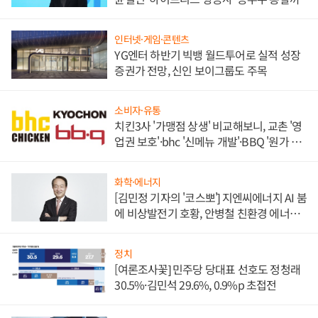
인터넷·게임·콘텐츠
YG엔터 하반기 빅뱅 월드투어로 실적 성장
증권가 전망, 신인 보이그룹도 주목
소비자·유통
치킨3사 '가맹점 상생' 비교해보니, 교촌 '영
업권 보호'·bhc '신메뉴 개발'·BBQ '원가 부
담'
화학·에너지
[김민정 기자의 '코스뽀'] 지엔씨에너지 AI 붐
에 비상발전기 호황, 안병철 친환경 에너지
발전전문기업 향한다
정치
[여론조사꽃] 민주당 당대표 선호도 정청래
30.5%·김민석 29.6%, 0.9%p 초접전