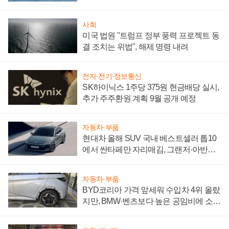
어
사회
미국 법원 "트럼프 정부 풍력 프로젝트 동
결 조치는 위법", 해제 명령 내려
전자·전기·정보통신
SK하이닉스 1주당 375원 현금배당 실시,
추가 주주환원 계획 9월 공개 예정
자동차·부품
현대차 올해 SUV 국내 베스트셀러 톱10
에서 싼타페만 자리매김, 그랜저·아반떼
'세단 쌍끌이'로 내수 방어
자동차·부품
BYD코리아 가격 앞세워 수입차 4위 올랐
지만, BMW·벤츠보다 높은 공임비에 소비
자 불만 폭발