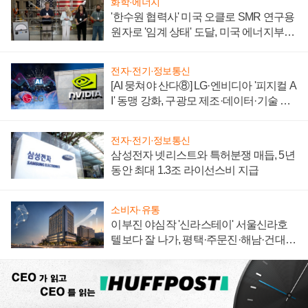
화학·에너지
'한수원 협력사' 미국 오클로 SMR 연구용
원자로 '임계 상태' 도달, 미국 에너지부
"중요한 이정표"
전자·전기·정보통신
[AI 뭉쳐야 산다⑧] LG·엔비디아 '피지컬 A
I' 동맹 강화, 구광모 제조·데이터·기술 결
집해 종합 로보틱스 기업으로
전자·전기·정보통신
삼성전자 넷리스트와 특허분쟁 매듭, 5년
동안 최대 1.3조 라이선스비 지급
소비자·유통
이부진 야심작 '신라스테이' 서울신라호
텔보다 잘 나가, 평택·주문진·해남·건대로
성장판 더 넓힌다