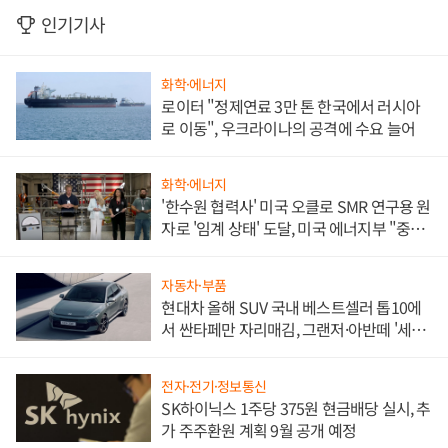
인기기사
화학·에너지
로이터 "정제연료 3만 톤 한국에서 러시아
로 이동", 우크라이나의 공격에 수요 늘어
화학·에너지
'한수원 협력사' 미국 오클로 SMR 연구용 원
자로 '임계 상태' 도달, 미국 에너지부 "중요
한 이정표"
자동차·부품
현대차 올해 SUV 국내 베스트셀러 톱10에
서 싼타페만 자리매김, 그랜저·아반떼 '세단
쌍끌이'로 내수 방어
전자·전기·정보통신
SK하이닉스 1주당 375원 현금배당 실시, 추
가 주주환원 계획 9월 공개 예정