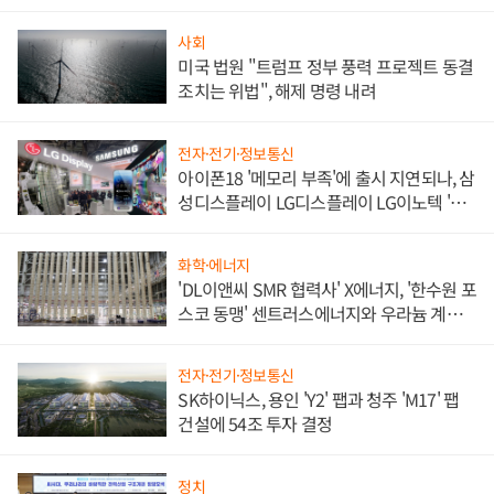
사회
미국 법원 "트럼프 정부 풍력 프로젝트 동결
조치는 위법", 해제 명령 내려
전자·전기·정보통신
아이폰18 '메모리 부족'에 출시 지연되나, 삼
성디스플레이 LG디스플레이 LG이노텍 '탈
애플' 수익 다각화 속도
화학·에너지
'DL이앤씨 SMR 협력사' X에너지, '한수원 포
스코 동맹' 센트러스에너지와 우라늄 계약
체결
전자·전기·정보통신
SK하이닉스, 용인 'Y2' 팹과 청주 'M17' 팹
건설에 54조 투자 결정
정치