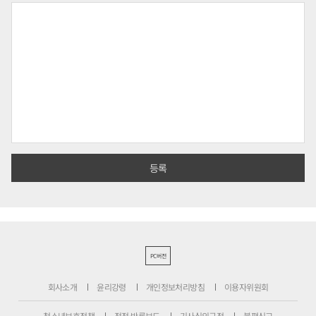
PC버전
회사소개
윤리강령
개인정보처리방침
이용자위원회
청소년보호정책
정정·반론보도
기사심의규정
불편신고