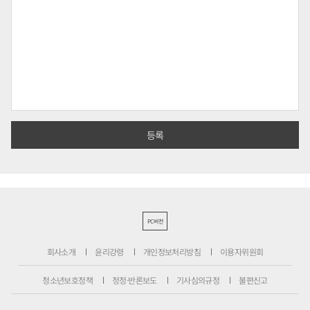
PC버전
회사소개
윤리강령
개인정보처리방침
이용자위원회
청소년보호정책
정정·반론보도
기사심의규정
불편신고