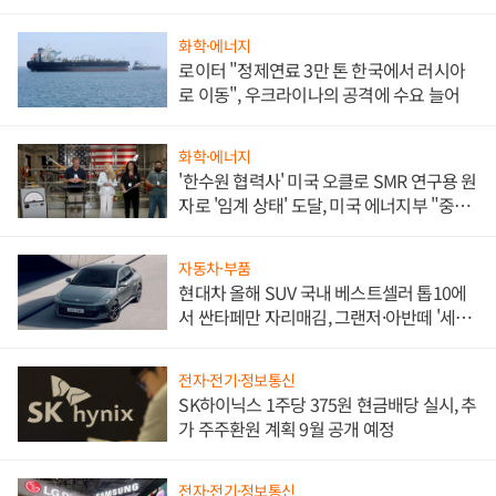
화학·에너지
로이터 "정제연료 3만 톤 한국에서 러시아
로 이동", 우크라이나의 공격에 수요 늘어
화학·에너지
'한수원 협력사' 미국 오클로 SMR 연구용 원
자로 '임계 상태' 도달, 미국 에너지부 "중요
한 이정표"
자동차·부품
현대차 올해 SUV 국내 베스트셀러 톱10에
서 싼타페만 자리매김, 그랜저·아반떼 '세단
쌍끌이'로 내수 방어
전자·전기·정보통신
SK하이닉스 1주당 375원 현금배당 실시, 추
가 주주환원 계획 9월 공개 예정
전자·전기·정보통신