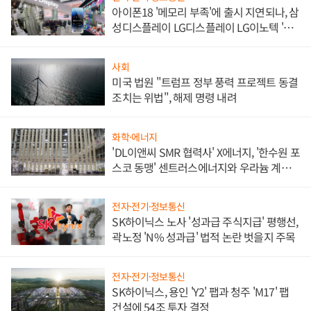
아이폰18 '메모리 부족'에 출시 지연되나, 삼
성디스플레이 LG디스플레이 LG이노텍 '탈
애플' 수익 다각화 속도
사회
미국 법원 "트럼프 정부 풍력 프로젝트 동결
조치는 위법", 해제 명령 내려
화학·에너지
'DL이앤씨 SMR 협력사' X에너지, '한수원 포
스코 동맹' 센트러스에너지와 우라늄 계약
체결
전자·전기·정보통신
SK하이닉스 노사 '성과급 주식지급' 평행선,
곽노정 'N% 성과급' 법적 논란 벗을지 주목
전자·전기·정보통신
SK하이닉스, 용인 'Y2' 팹과 청주 'M17' 팹
건설에 54조 투자 결정