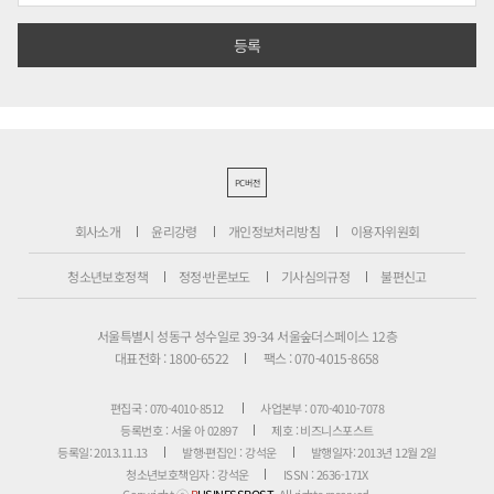
PC버전
회사소개
윤리강령
개인정보처리방침
이용자위원회
청소년보호정책
정정·반론보도
기사심의규정
불편신고
서울특별시 성동구 성수일로 39-34 서울숲더스페이스 12층
대표전화 : 1800-6522
팩스 : 070-4015-8658
편집국 : 070-4010-8512
사업본부 : 070-4010-7078
등록번호 : 서울 아 02897
제호 : 비즈니스포스트
등록일: 2013.11.13
발행·편집인 : 강석운
발행일자: 2013년 12월 2일
청소년보호책임자 : 강석운
ISSN : 2636-171X
Copyright ⓒ
B
USINESSPOST
. All rights reserved.