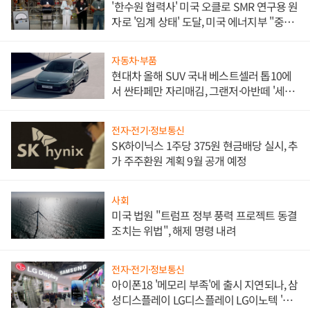
'한수원 협력사' 미국 오클로 SMR 연구용 원
자로 '임계 상태' 도달, 미국 에너지부 "중요
한 이정표"
자동차·부품
현대차 올해 SUV 국내 베스트셀러 톱10에
서 싼타페만 자리매김, 그랜저·아반떼 '세단
쌍끌이'로 내수 방어
전자·전기·정보통신
SK하이닉스 1주당 375원 현금배당 실시, 추
가 주주환원 계획 9월 공개 예정
사회
미국 법원 "트럼프 정부 풍력 프로젝트 동결
조치는 위법", 해제 명령 내려
전자·전기·정보통신
아이폰18 '메모리 부족'에 출시 지연되나, 삼
성디스플레이 LG디스플레이 LG이노텍 '탈