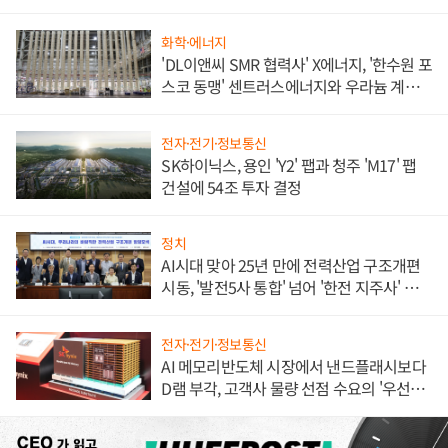
애플' 수익 다각화 속도
화학·에너지
'DL이앤씨 SMR 협력사' X에너지, '한수원 포
스코 동맹' 센트러스에너지와 우라늄 계약
체결
전자·전기·정보통신
SK하이닉스, 용인 'Y2' 팹과 청주 'M17' 팹
건설에 54조 투자 결정
정치
AI시대 맞아 25년 만에 전력산업 구조개편
시동, '발전5사 통합' 넘어 '한전 지주사' 재편
론도
전자·전기·정보통신
AI 메모리반도체 시장에서 낸드플래시보다
D램 부각, 고객사 물량 선점 수요의 '우선순
위'