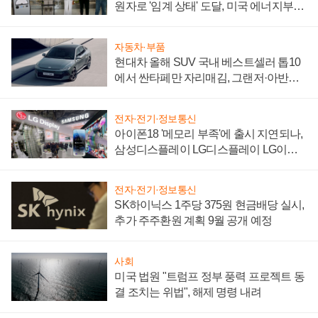
원자로 '임계 상태' 도달, 미국 에너지부
"중요한 이정표"
자동차·부품
현대차 올해 SUV 국내 베스트셀러 톱10
에서 싼타페만 자리매김, 그랜저·아반떼
'세단 쌍끌이'로 내수 방어
전자·전기·정보통신
아이폰18 '메모리 부족'에 출시 지연되나,
삼성디스플레이 LG디스플레이 LG이노
텍 '탈애플' 수익 다각화 속도
전자·전기·정보통신
SK하이닉스 1주당 375원 현금배당 실시,
추가 주주환원 계획 9월 공개 예정
사회
미국 법원 "트럼프 정부 풍력 프로젝트 동
결 조치는 위법", 해제 명령 내려