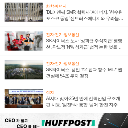
화학·에너지
'DL이앤씨 SMR 협력사' X에너지, '한수원
포스코 동맹' 센트러스에너지와 우라늄
계약 체결
전자·전기·정보통신
SK하이닉스 노사 '성과급 주식지급' 평행
선, 곽노정 'N% 성과급' 법적 논란 벗을지
주목
전자·전기·정보통신
SK하이닉스, 용인 'Y2' 팹과 청주 'M17' 팹
건설에 54조 투자 결정
정치
AI시대 맞아 25년 만에 전력산업 구조개
편 시동, '발전5사 통합' 넘어 '한전 지주사'
재편론도