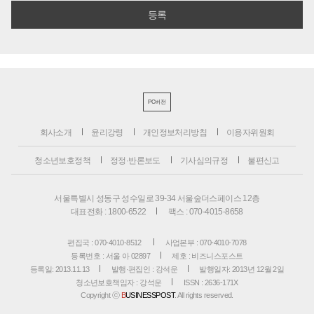
PC버전
회사소개
윤리강령
개인정보처리방침
이용자위원회
청소년보호정책
정정·반론보도
기사심의규정
불편신고
서울특별시 성동구 성수일로 39-34 서울숲더스페이스 12층
대표전화 : 1800-6522
팩스 : 070-4015-8658
편집국 : 070-4010-8512
사업본부 : 070-4010-7078
등록번호 : 서울 아 02897
제호 : 비즈니스포스트
등록일: 2013.11.13
발행·편집인 : 강석운
발행일자: 2013년 12월 2일
청소년보호책임자 : 강석운
ISSN : 2636-171X
Copyright ⓒ
B
USINESSPOST
. All rights reserved.