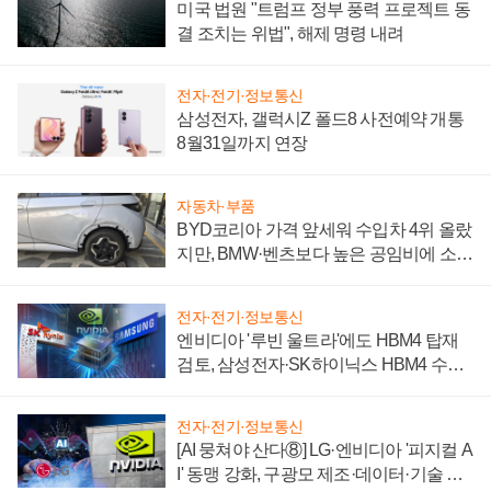
미국 법원 "트럼프 정부 풍력 프로젝트 동
결 조치는 위법", 해제 명령 내려
전자·전기·정보통신
삼성전자, 갤럭시Z 폴드8 사전예약 개통
8월31일까지 연장
자동차·부품
BYD코리아 가격 앞세워 수입차 4위 올랐
지만, BMW·벤츠보다 높은 공임비에 소비
자 불만 폭발
전자·전기·정보통신
엔비디아 '루빈 울트라'에도 HBM4 탑재
검토, 삼성전자·SK하이닉스 HBM4 수율
에 주도권 갈린다
전자·전기·정보통신
[AI 뭉쳐야 산다⑧] LG·엔비디아 '피지컬 A
I' 동맹 강화, 구광모 제조·데이터·기술 결