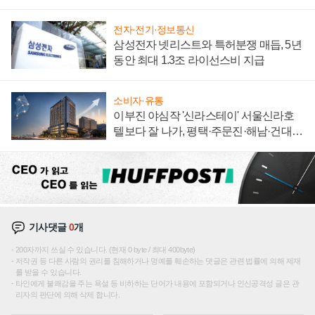
집해 종합 로보틱스 기업으로
전자·전기·정보통신
삼성전자 넷리스트와 특허분쟁 매듭, 5년
동안 최대 1.3조 라이선스비 지급
소비자·유통
이부진 야심작 '신라스테이' 서울신라호
텔보다 잘 나가, 평택·주문진·해남·건대로
성장판 더 넓힌다
기사댓글
0
개
200자까지 쓰실 수 있습니다. (현재 0 byte / 최대 400byte)
저작권 등 다른 사람의 권리를 침해하거나 명예를 훼손하는 댓글은 관련 법률에 의해 제재
를 받을 수 있습니다.
타인에게 불쾌감을 주는 욕설 등 비하하는 단어가 내용에 포함되거나 인신공격성 글은 관
리자의 판단에 의해 삭제 합니다.