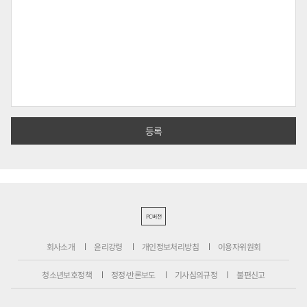
PC버전
회사소개
윤리강령
개인정보처리방침
이용자위원회
청소년보호정책
정정·반론보도
기사심의규정
불편신고