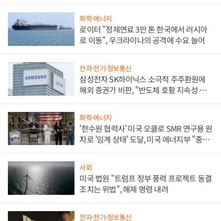
화학·에너지
로이터 "정제연료 3만 톤 한국에서 러시아
로 이동", 우크라이나의 공격에 수요 늘어
전자·전기·정보통신
삼성전자 SK하이닉스 소극적 주주환원에
해외 증권가 비판, "반도체 호황 지속성 의
문"
화학·에너지
'한수원 협력사' 미국 오클로 SMR 연구용 원
자로 '임계 상태' 도달, 미국 에너지부 "중요
한 이정표"
사회
미국 법원 "트럼프 정부 풍력 프로젝트 동결
조치는 위법", 해제 명령 내려
전자·전기·정보통신