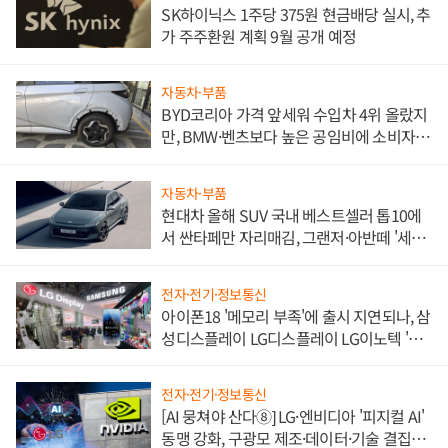
SK하이닉스 1주당 375원 현금배당 실시, 추
가 주주환원 계획 9월 공개 예정
자동차·부품
BYD코리아 가격 앞세워 수입차 4위 올랐지
만, BMW·벤츠보다 높은 공임비에 소비자
불만 폭발
자동차·부품
현대차 올해 SUV 국내 베스트셀러 톱10에
서 싼타페만 자리매김, 그랜저·아반떼 '세단
쌍끌이'로 내수 방어
전자·전기·정보통신
아이폰18 '메모리 부족'에 출시 지연되나, 삼
성디스플레이 LG디스플레이 LG이노텍 '탈
애플' 수익 다각화 속도
전자·전기·정보통신
[AI 뭉쳐야 산다⑧] LG·엔비디아 '피지컬 AI'
동맹 강화, 구광모 제조·데이터·기술 결집