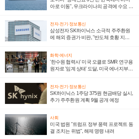
아로 이동", 우크라이나의 공격에 수요 늘
어
전자·전기·정보통신
삼성전자 SK하이닉스 소극적 주주환원
에 해외 증권가 비판, "반도체 호황 지속
성 의문"
화학·에너지
'한수원 협력사' 미국 오클로 SMR 연구용
원자로 '임계 상태' 도달, 미국 에너지부
"중요한 이정표"
전자·전기·정보통신
SK하이닉스 1주당 375원 현금배당 실시,
추가 주주환원 계획 9월 공개 예정
사회
미국 법원 "트럼프 정부 풍력 프로젝트 동
결 조치는 위법", 해제 명령 내려