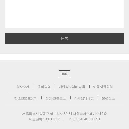
PC버전
회사소개
윤리강령
개인정보처리방침
이용자위원회
청소년보호정책
정정·반론보도
기사심의규정
불편신고
서울특별시 성동구 성수일로 39-34 서울숲더스페이스 12층
대표전화 : 1800-6522
팩스 : 070-4015-8658