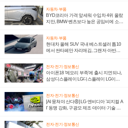
자동차·부품
BYD코리아 가격 앞세워 수입차 4위 올랐
지만, BMW·벤츠보다 높은 공임비에 소비
자 불만 폭발
자동차·부품
현대차 올해 SUV 국내 베스트셀러 톱10
에서 싼타페만 자리매김, 그랜저·아반떼
'세단 쌍끌이'로 내수 방어
전자·전기·정보통신
아이폰18 '메모리 부족'에 출시 지연되나,
삼성디스플레이 LG디스플레이 LG이노
텍 '탈애플' 수익 다각화 속도
전자·전기·정보통신
[AI 뭉쳐야 산다⑧] LG·엔비디아 '피지컬 A
I' 동맹 강화, 구광모 제조·데이터·기술 결
집해 종합 로보틱스 기업으로
전자·전기·정보통신