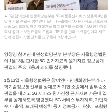
▲ 3일 참여연대 민생희망본부는 5G 이동통신서비스 상용화 4년을
맞아 서울 종로구 참여연대 느티나무홀에서 5G 원가자료 정보공개
소송 1심 결과 발표 기자회견을 열고 정부와 국회에 △5G 원가자료
즉시 공개 △보편요금제 도입과 LTE 요금 인하 △요금인가제 재도
입과 검증시스템 강화를 요구했다. <참여연대>
양창영 참여연대 민생희망본부 본부장은 서울행정법원
이 1월13일 판시한 5G 인가자료와 원가자료 정보공개
판결의 주요내용과 의의를 설명했다.
1월13일 서울행정법원은 참여연대 민생희망본부가 과
학기술정보통신부를 상대로 제기한 소송에서 일부승소
판결을 내리고 5G 서비스 원가산정 근거자료 가운데 일
부를 공개하도록 명령했다. 5G 서비스 투자계획, 가입자
수, 매출액, 트래픽 예상치 등이 정보공개 대상에 포함됐