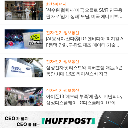
화학·에너지
'한수원 협력사' 미국 오클로 SMR 연구용
원자로 '임계 상태' 도달, 미국 에너지부
"중요한 이정표"
전자·전기·정보통신
[AI 뭉쳐야 산다⑧] LG·엔비디아 '피지컬 A
I' 동맹 강화, 구광모 제조·데이터·기술 결
집해 종합 로보틱스 기업으로
전자·전기·정보통신
삼성전자 넷리스트와 특허분쟁 매듭, 5년
동안 최대 1.3조 라이선스비 지급
전자·전기·정보통신
아이폰18 '메모리 부족'에 출시 지연되나,
삼성디스플레이 LG디스플레이 LG이노
텍 '탈애플' 수익 다각화 속도