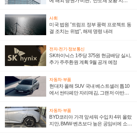
에 해외 증권가 비판, "반도체 호황 지속
성 의문"
사회
미국 법원 "트럼프 정부 풍력 프로젝트 동
결 조치는 위법", 해제 명령 내려
전자·전기·정보통신
SK하이닉스 1주당 375원 현금배당 실시,
추가 주주환원 계획 9월 공개 예정
자동차·부품
현대차 올해 SUV 국내 베스트셀러 톱10
에서 싼타페만 자리매김, 그랜저·아반떼
'세단 쌍끌이'로 내수 방어
자동차·부품
BYD코리아 가격 앞세워 수입차 4위 올랐
지만, BMW·벤츠보다 높은 공임비에 소비
자 불만 폭발