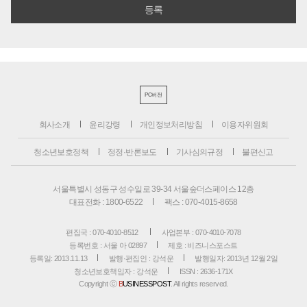
PC버전
회사소개
윤리강령
개인정보처리방침
이용자위원회
청소년보호정책
정정·반론보도
기사심의규정
불편신고
서울특별시 성동구 성수일로 39-34 서울숲더스페이스 12층
대표전화 : 1800-6522
팩스 : 070-4015-8658
편집국 : 070-4010-8512
사업본부 : 070-4010-7078
등록번호 : 서울 아 02897
제호 : 비즈니스포스트
등록일: 2013.11.13
발행·편집인 : 강석운
발행일자: 2013년 12월 2일
청소년보호책임자 : 강석운
ISSN : 2636-171X
Copyright ⓒ
B
USINESSPOST
. All rights reserved.